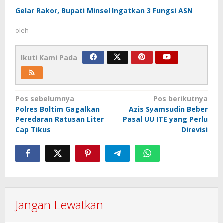
Gelar Rakor, Bupati Minsel Ingatkan 3 Fungsi ASN
oleh
-
Ikuti Kami Pada
Navigasi
Pos sebelumnya
Pos berikutnya
Polres Boltim Gagalkan
Azis Syamsudin Beber
pos
Peredaran Ratusan Liter
Pasal UU ITE yang Perlu
Cap Tikus
Direvisi
Jangan Lewatkan