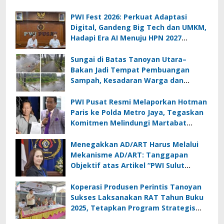
PWI Fest 2026: Perkuat Adaptasi
Digital, Gandeng Big Tech dan UMKM,
Hadapi Era AI Menuju HPN 2027
Lampung
Sungai di Batas Tanoyan Utara–
Bakan Jadi Tempat Pembuangan
Sampah, Kesadaran Warga dan
Kontrol Pemerintah Dipertanyakan
PWI Pusat Resmi Melaporkan Hotman
Paris ke Polda Metro Jaya, Tegaskan
Komitmen Melindungi Martabat
Wartawan
Menegakkan AD/ART Harus Melalui
Mekanisme AD/ART: Tanggapan
Objektif atas Artikel “PWI Sulut
Retak, Pro AD/ART vs Konspirasi
Melanggar Aturan”
Koperasi Produsen Perintis Tanoyan
Sukses Laksanakan RAT Tahun Buku
2025, Tetapkan Program Strategis
2026 Hasil Keputusan Anggota