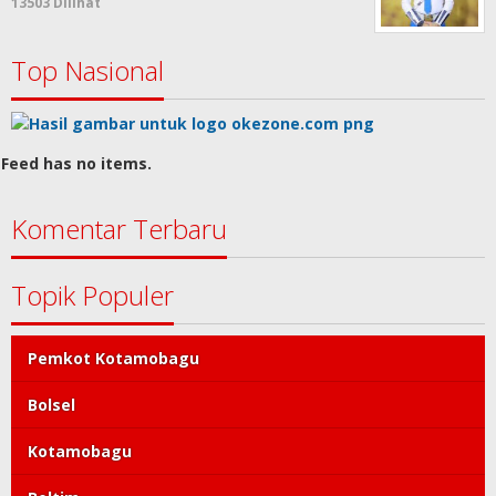
13503 Dilihat
Top Nasional
Feed has no items.
Komentar Terbaru
Topik Populer
Pemkot Kotamobagu
Bolsel
Kotamobagu