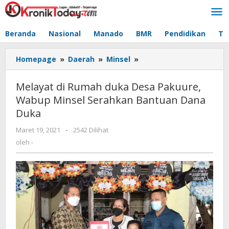
Lewati
ke
konten
Beranda
Nasional
Manado
BMR
Pendidikan
Te
Homepage
»
Daerah
»
Minsel
»
Melayat
di
Rumah
Melayat di Rumah duka Desa Pakuure,
duka
Wabup Minsel Serahkan Bantuan Dana
Desa
Duka
Pakuure,
Wabup
Maret 19, 2021
oleh
-
2542 Dilihat
Minsel
-
oleh
-
Serahkan
Bantuan
Dana
Duka