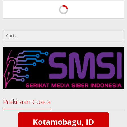
Cari
untuk:
Prakiraan Cuaca
Kotamobagu, ID