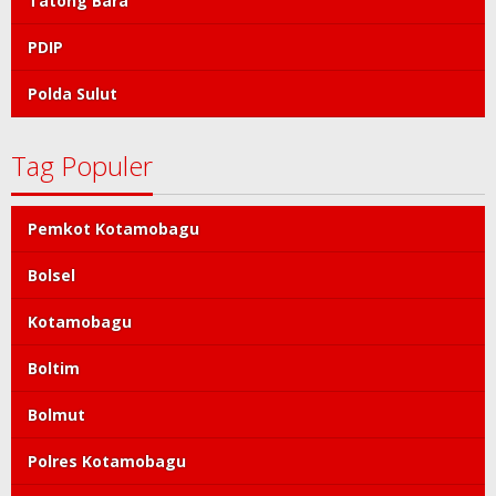
Tatong Bara
PDIP
Polda Sulut
Tag Populer
Pemkot Kotamobagu
Bolsel
Kotamobagu
Boltim
Bolmut
Polres Kotamobagu