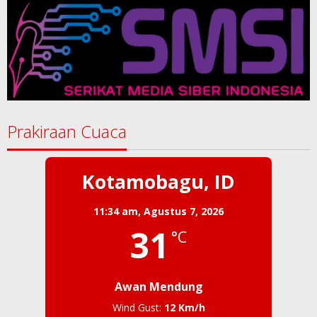
Prakiraan Cuaca
Kotamobagu, ID
11:34 am,
Agustus 7, 2026
31
°C
Awan Mendung
Wind Gust:
12 Km/h