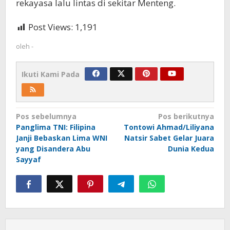
rekayasa lalu lintas di sekitar Menteng.
Post Views:
1,191
oleh
-
Ikuti Kami Pada
Navigasi
Pos sebelumnya
Pos berikutnya
Panglima TNI: Filipina
Tontowi Ahmad/Liliyana
pos
Janji Bebaskan Lima WNI
Natsir Sabet Gelar Juara
yang Disandera Abu
Dunia Kedua
Sayyaf