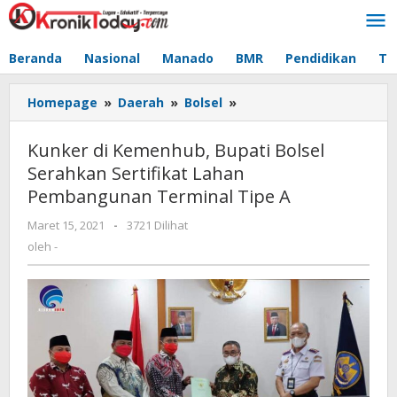
Lewati
ke
konten
Beranda
Nasional
Manado
BMR
Pendidikan
Te
Homepage
»
Daerah
»
Bolsel
»
Kunker
di
Kemenhub,
Kunker di Kemenhub, Bupati Bolsel
Bupati
Serahkan Sertifikat Lahan
Bolsel
Pembangunan Terminal Tipe A
Serahkan
Sertifikat
Maret 15, 2021
oleh
-
3721 Dilihat
Lahan
-
oleh
-
Pembangunan
Terminal
Tipe
A