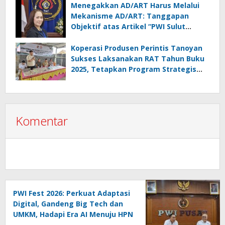
Menegakkan AD/ART Harus Melalui
Mekanisme AD/ART: Tanggapan
Objektif atas Artikel “PWI Sulut
Retak, Pro AD/ART vs Konspirasi
Melanggar Aturan”
Koperasi Produsen Perintis Tanoyan
Sukses Laksanakan RAT Tahun Buku
2025, Tetapkan Program Strategis
2026 Hasil Keputusan Anggota
Komentar
PWI Fest 2026: Perkuat Adaptasi
Digital, Gandeng Big Tech dan
UMKM, Hadapi Era AI Menuju HPN
2027 Lampung