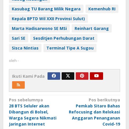
Kasubag TU Barang Milik Negara
Kemenhub RI
Kepala BPTD Wil XXII Provinsi Sulut)
Marta Hadisarwono SE MSi
Reinhart Garang
Sari SE
Sesditjen Perhubungan Darat
Sisca Nintias
Terminal Tipe A Sugou
oleh
-
Ikuti Kami Pada
Navigasi
Pos sebelumnya
Pos berikutnya
28 BTS Seluler akan
Pemkab Sitaro Bahas
pos
Dibangun di Bolsel,
Refocusing dan Relokasi
Warga Segera Nikmati
Anggaran Penanganan
Jaringan Internet
Covid-19