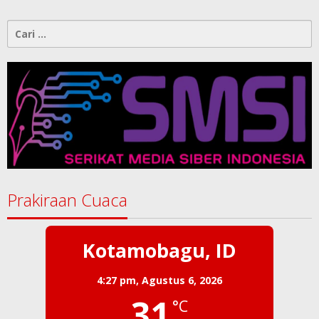
Cari
untuk:
Prakiraan Cuaca
Kotamobagu, ID
4:27 pm,
Agustus 6, 2026
31
°C