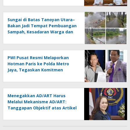
Sungai di Batas Tanoyan Utara–
Bakan Jadi Tempat Pembuangan
Sampah, Kesadaran Warga dan
Kontrol Pemerintah
Dipertanyakan
PWI Pusat Resmi Melaporkan
Hotman Paris ke Polda Metro
Jaya, Tegaskan Komitmen
Melindungi Martabat Wartawan
Menegakkan AD/ART Harus
Melalui Mekanisme AD/ART:
Tanggapan Objektif atas Artikel
“PWI Sulut Retak, Pro AD/ART vs
Konspirasi Melanggar Aturan”