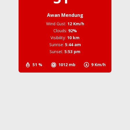
Awan Mendung
Wind Gust:
12 Km/h
Clouds:
92%
Visibility:
10 km
Sunrise:
5:44 am
Sunset:
5:53 pm
51 %
1012 mb
9 Km/h