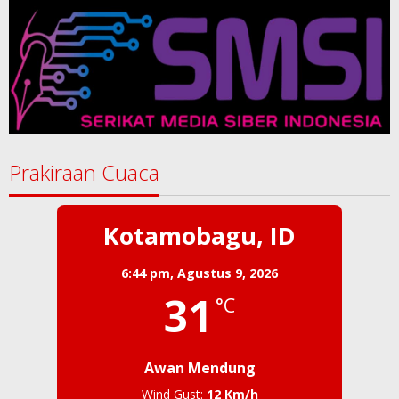
Prakiraan Cuaca
Kotamobagu, ID
6:44 pm,
Agustus 9, 2026
31
°C
Awan Mendung
Wind Gust:
12 Km/h