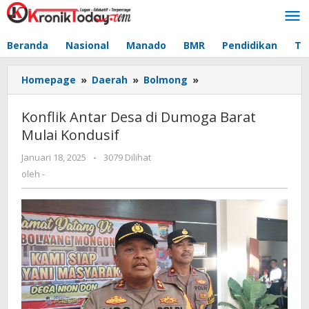
Lewati
ke
konten
Beranda
Nasional
Manado
BMR
Pendidikan
Te
Homepage
»
Daerah
»
Bolmong
»
Konflik
Antar
Desa
Konflik Antar Desa di Dumoga Barat
di
Mulai Kondusif
Dumoga
Barat
Januari 18, 2025
oleh
-
3079 Dilihat
Mulai
-
oleh
-
Kondusif