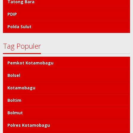
Tatong Bara
PDIP
Polda Sulut
Tag Populer
Pemkot Kotamobagu
Bolsel
Kotamobagu
Boltim
Bolmut
Polres Kotamobagu