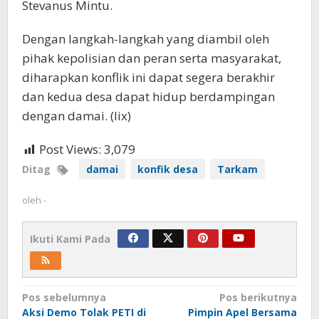
Stevanus Mintu.
Dengan langkah-langkah yang diambil oleh
pihak kepolisian dan peran serta masyarakat,
diharapkan konflik ini dapat segera berakhir
dan kedua desa dapat hidup berdampingan
dengan damai. (lix)
Post Views:
3,079
Ditag
damai
konfik desa
Tarkam
oleh
-
Ikuti Kami Pada
Navigasi
Pos sebelumnya
Pos berikutnya
Aksi Demo Tolak PETI di
Pimpin Apel Bersama