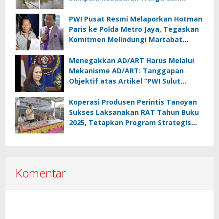
Kontrol Pemerintah Dipertanyakan
PWI Pusat Resmi Melaporkan Hotman
Paris ke Polda Metro Jaya, Tegaskan
Komitmen Melindungi Martabat
Wartawan
Menegakkan AD/ART Harus Melalui
Mekanisme AD/ART: Tanggapan
Objektif atas Artikel “PWI Sulut
Retak, Pro AD/ART vs Konspirasi
Melanggar Aturan”
Koperasi Produsen Perintis Tanoyan
Sukses Laksanakan RAT Tahun Buku
2025, Tetapkan Program Strategis
2026 Hasil Keputusan Anggota
Komentar