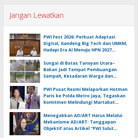
Jangan Lewatkan
PWI Fest 2026: Perkuat Adaptasi
Digital, Gandeng Big Tech dan UMKM,
Hadapi Era AI Menuju HPN 2027
Lampung
Sungai di Batas Tanoyan Utara–
Bakan Jadi Tempat Pembuangan
Sampah, Kesadaran Warga dan
Kontrol Pemerintah Dipertanyakan
PWI Pusat Resmi Melaporkan Hotman
Paris ke Polda Metro Jaya, Tegaskan
Komitmen Melindungi Martabat
Wartawan
Menegakkan AD/ART Harus Melalui
Mekanisme AD/ART: Tanggapan
Objektif atas Artikel “PWI Sulut
Retak, Pro AD/ART vs Konspirasi