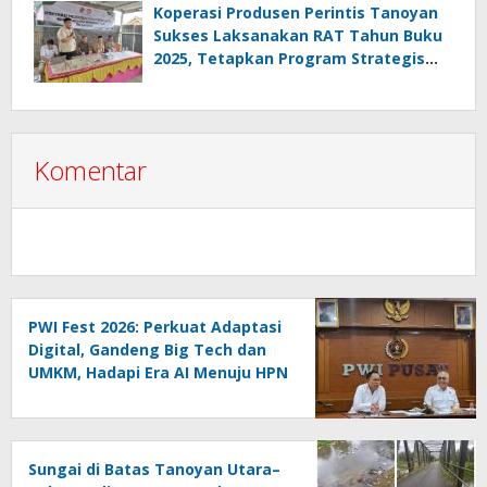
Melanggar Aturan”
Koperasi Produsen Perintis Tanoyan
Sukses Laksanakan RAT Tahun Buku
2025, Tetapkan Program Strategis
2026 Hasil Keputusan Anggota
Komentar
PWI Fest 2026: Perkuat Adaptasi
Digital, Gandeng Big Tech dan
UMKM, Hadapi Era AI Menuju HPN
2027 Lampung
Sungai di Batas Tanoyan Utara–