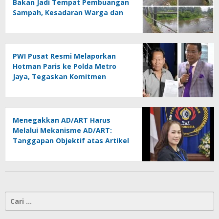
Bakan Jadi Tempat Pembuangan
Sampah, Kesadaran Warga dan
Kontrol Pemerintah
Dipertanyakan
PWI Pusat Resmi Melaporkan
Hotman Paris ke Polda Metro
Jaya, Tegaskan Komitmen
Melindungi Martabat Wartawan
Menegakkan AD/ART Harus
Melalui Mekanisme AD/ART:
Tanggapan Objektif atas Artikel
“PWI Sulut Retak, Pro AD/ART vs
Konspirasi Melanggar Aturan”
Cari
untuk: