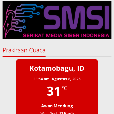
Prakiraan Cuaca
Kotamobagu, ID
11:54 am,
Agustus 8, 2026
31
°C
Awan Mendung
Wind Gust:
12 Km/h