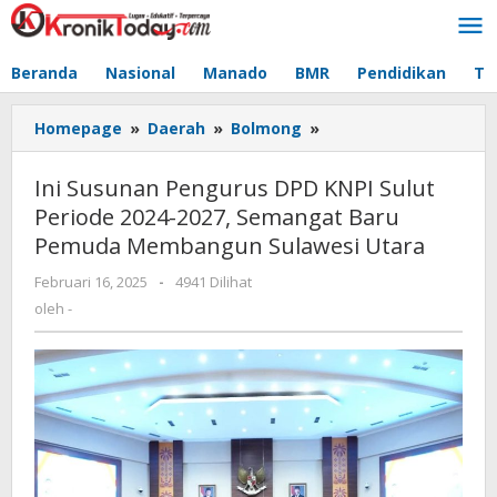
Lewati
ke
konten
Beranda
Nasional
Manado
BMR
Pendidikan
Te
Homepage
»
Daerah
»
Bolmong
»
Ini
Susunan
Pengurus
Ini Susunan Pengurus DPD KNPI Sulut
DPD
Periode 2024-2027, Semangat Baru
KNPI
Pemuda Membangun Sulawesi Utara
Sulut
Periode
Februari 16, 2025
oleh
-
4941 Dilihat
2024-
-
oleh
-
2027,
Semangat
Baru
Pemuda
Membangun
Sulawesi
Utara