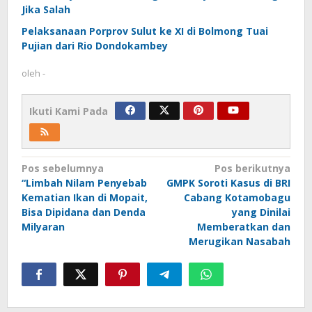
Jika Salah
Pelaksanaan Porprov Sulut ke XI di Bolmong Tuai
Pujian dari Rio Dondokambey
oleh
-
Ikuti Kami Pada
Navigasi
Pos sebelumnya
Pos berikutnya
“Limbah Nilam Penyebab
GMPK Soroti Kasus di BRI
pos
Kematian Ikan di Mopait,
Cabang Kotamobagu
Bisa Dipidana dan Denda
yang Dinilai
Milyaran
Memberatkan dan
Merugikan Nasabah