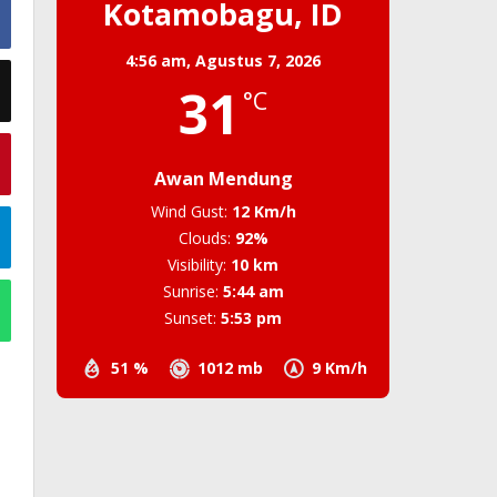
Kotamobagu, ID
4:56 am,
Agustus 7, 2026
31
°C
Awan Mendung
Wind Gust:
12 Km/h
Clouds:
92%
Visibility:
10 km
Sunrise:
5:44 am
Sunset:
5:53 pm
51 %
1012 mb
9 Km/h