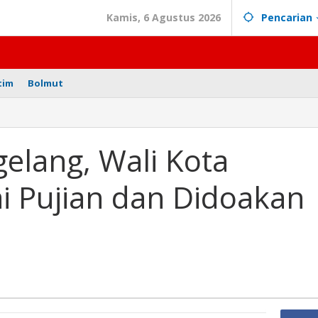
Kamis, 6 Agustus 2026
Pencarian
tim
Bolmut
gelang, Wali Kota
,
 Pujian dan Didoakan
agu
at