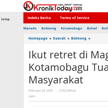
Lewati
ke
konten
Indeks Berita
Terms of Service
tutup
Manado
Bolmong
Kotamobagu
Bolsel
Bol
Homepage
»
Daerah
»
Bolmong
»
Ikut
retret
di
Ikut retret di Ma
Magelang
Wali
Kotamobagu Tuai
Kota
Kotamob
Tuai
Masyarakat
Pujian
dan
Didoakan
Februari 24, 2025
oleh
-
2126 Dilihat
Masyarak
-
oleh
-