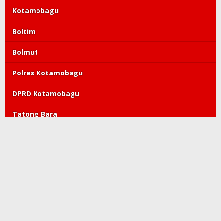
Kotamobagu
Boltim
Bolmut
Polres Kotamobagu
DPRD Kotamobagu
Tatong Bara
PDIP
Polda Sulut
Copyright©2019-2022 kroniktoday.com. All Right Reserved
Redaksi
Pedoman Media Siber
Kode Etik
Tentang Kami
Visi Misi
Perlindungan Wartawan
Info Iklan
Privacy Policy
Discalimer