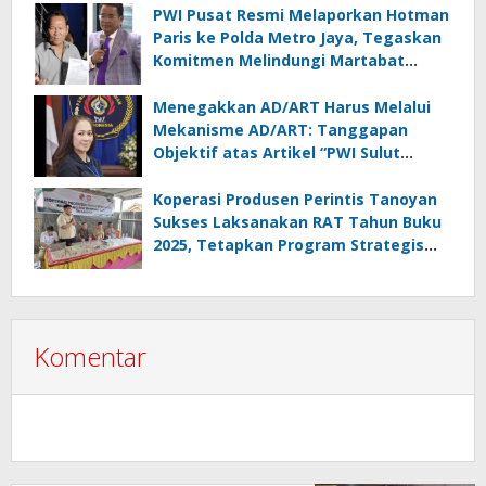
PWI Pusat Resmi Melaporkan Hotman
Paris ke Polda Metro Jaya, Tegaskan
Komitmen Melindungi Martabat
Wartawan
Menegakkan AD/ART Harus Melalui
Mekanisme AD/ART: Tanggapan
Objektif atas Artikel “PWI Sulut
Retak, Pro AD/ART vs Konspirasi
Melanggar Aturan”
Koperasi Produsen Perintis Tanoyan
Sukses Laksanakan RAT Tahun Buku
2025, Tetapkan Program Strategis
2026 Hasil Keputusan Anggota
Komentar