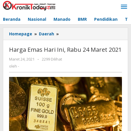
Lewati
ke
konten
Beranda
Nasional
Manado
BMR
Pendidikan
Te
Homepage
»
Daerah
»
Harga
Emas
Hari
Harga Emas Hari Ini, Rabu 24 Maret 2021
Ini,
Rabu
Maret 24, 2021
oleh
-
2299 Dilihat
24
-
oleh
-
Maret
2021