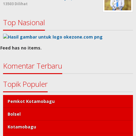
13503 Dilihat
Top Nasional
Feed has no items.
Komentar Terbaru
Topik Populer
Pemkot Kotamobagu
Bolsel
Kotamobagu