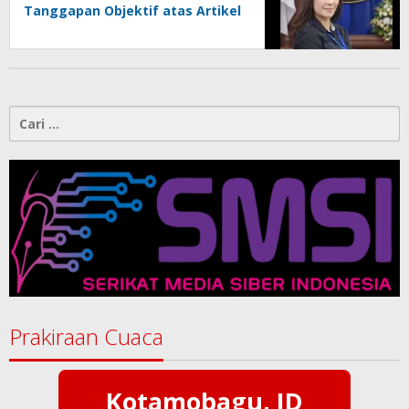
Tanggapan Objektif atas Artikel
“PWI Sulut Retak, Pro AD/ART vs
Konspirasi Melanggar Aturan”
Cari
untuk:
Prakiraan Cuaca
Kotamobagu, ID