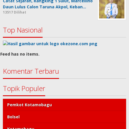
Catat Sejarah, Rangking 1 Sulut, Marcellino
Daun Lulus Calon Taruna Akpol, Keban…
13517 Dilihat
Top Nasional
Feed has no items.
Komentar Terbaru
Topik Populer
Pemkot Kotamobagu
Bolsel
Kotamobagu