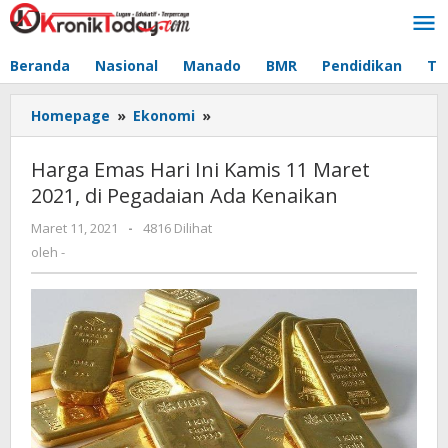
Lewati
ke
konten
Beranda
Nasional
Manado
BMR
Pendidikan
Te
Homepage
»
Ekonomi
»
Harga
Emas
Hari
Harga Emas Hari Ini Kamis 11 Maret
Ini
2021, di Pegadaian Ada Kenaikan
Kamis
11
Maret 11, 2021
oleh
-
4816 Dilihat
Maret
-
oleh
-
2021,
di
Pegadaian
Ada
Kenaikan