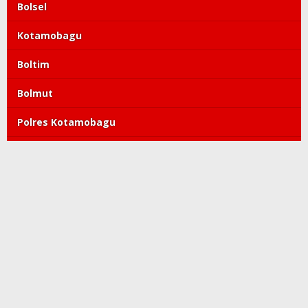
Bolsel
Kotamobagu
Boltim
Bolmut
Polres Kotamobagu
DPRD Kotamobagu
Tatong Bara
PDIP
Polda Sulut
Copyright©2019-2022 kroniktoday.com. All Right Reserved
Redaksi
Pedoman Media Siber
Kode Etik
Tentang Kami
Visi Misi
Perlindungan Wartawan
Info Iklan
Privacy Policy