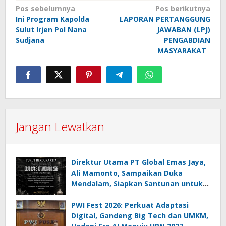
Navigasi
Pos sebelumnya
Pos berikutnya
Ini Program Kapolda
LAPORAN PERTANGGUNG
pos
Sulut Irjen Pol Nana
JAWABAN (LPJ)
Sudjana
PENGABDIAN
MASYARAKAT
Jangan Lewatkan
Direktur Utama PT Global Emas Jaya,
Ali Mamonto, Sampaikan Duka
Mendalam, Siapkan Santunan untuk
Korban Drag Race Kotamobagu
PWI Fest 2026: Perkuat Adaptasi
Digital, Gandeng Big Tech dan UMKM,