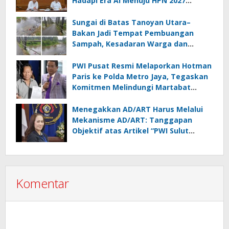
Hadapi Era AI Menuju HPN 2027
Lampung
Sungai di Batas Tanoyan Utara–
Bakan Jadi Tempat Pembuangan
Sampah, Kesadaran Warga dan
Kontrol Pemerintah Dipertanyakan
PWI Pusat Resmi Melaporkan Hotman
Paris ke Polda Metro Jaya, Tegaskan
Komitmen Melindungi Martabat
Wartawan
Menegakkan AD/ART Harus Melalui
Mekanisme AD/ART: Tanggapan
Objektif atas Artikel “PWI Sulut
Retak, Pro AD/ART vs Konspirasi
Melanggar Aturan”
Komentar