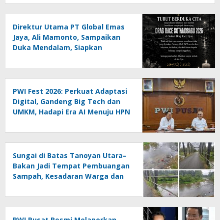
Direktur Utama PT Global Emas
Jaya, Ali Mamonto, Sampaikan
Duka Mendalam, Siapkan
Santunan untuk Korban Drag
Race Kotamobagu
PWI Fest 2026: Perkuat Adaptasi
Digital, Gandeng Big Tech dan
UMKM, Hadapi Era AI Menuju HPN
2027 Lampung
Sungai di Batas Tanoyan Utara–
Bakan Jadi Tempat Pembuangan
Sampah, Kesadaran Warga dan
Kontrol Pemerintah
Dipertanyakan
PWI Pusat Resmi Melaporkan