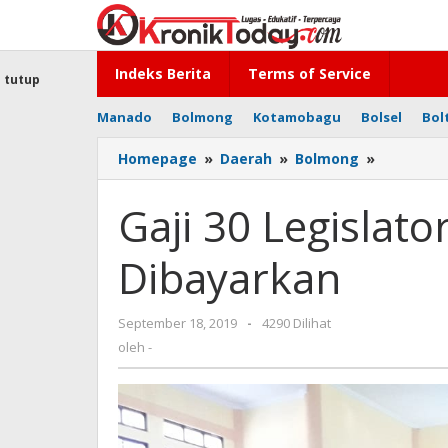
Lewati
ke
konten
Indeks Berita
Terms of Service
tutup
Manado
Bolmong
Kotamobagu
Bolsel
Bol
Homepage
»
Daerah
»
Bolmong
»
Gaji
30
Legislato
Gaji 30 Legislat
Bolmong
Mulai
Dibayarkan
Dibayark
September 18, 2019
oleh
-
4290 Dilihat
-
oleh
-