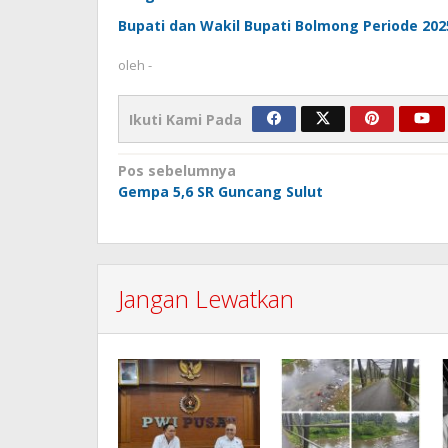
Bupati dan Wakil Bupati Bolmong Periode 202
oleh
-
Ikuti Kami Pada
Navigasi
Pos sebelumnya
Gempa 5,6 SR Guncang Sulut
pos
Jangan Lewatkan