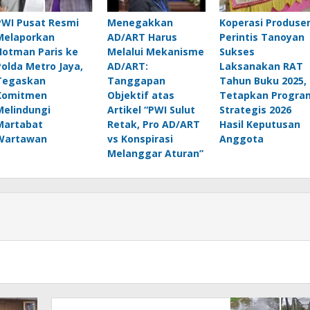
PWI Pusat Resmi
Menegakkan
Koperasi Produse
Melaporkan
AD/ART Harus
Perintis Tanoyan
Hotman Paris ke
Melalui Mekanisme
Sukses
Polda Metro Jaya,
AD/ART:
Laksanakan RAT
Tegaskan
Tanggapan
Tahun Buku 2025,
Komitmen
Objektif atas
Tetapkan Progra
Melindungi
Artikel “PWI Sulut
Strategis 2026
Martabat
Retak, Pro AD/ART
Hasil Keputusan
Wartawan
vs Konspirasi
Anggota
Melanggar Aturan”