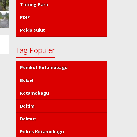
Tatong Bara
PDIP
Polda Sulut
Tag Populer
Pemkot Kotamobagu
Bolsel
Kotamobagu
Boltim
Bolmut
Polres Kotamobagu