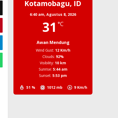
Kotamobagu, ID
6:40 am,
Agustus 8, 2026
31
°C
Awan Mendung
Wind Gust:
12 Km/h
Clouds:
92%
Visibility:
10 km
Sunrise:
5:44 am
Sunset:
5:53 pm
51 %
1012 mb
9 Km/h