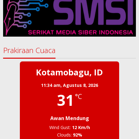
Prakiraan Cuaca
Kotamobagu, ID
11:34 am,
Agustus 8, 2026
31
°C
Awan Mendung
Wind Gust:
12 Km/h
Clouds:
92%