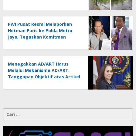
Kontrol Pemerintah
Dipertanyakan
PWI Pusat Resmi Melaporkan
Hotman Paris ke Polda Metro
Jaya, Tegaskan Komitmen
Melindungi Martabat Wartawan
Menegakkan AD/ART Harus
Melalui Mekanisme AD/ART:
Tanggapan Objektif atas Artikel
“PWI Sulut Retak, Pro AD/ART vs
Konspirasi Melanggar Aturan”
Cari
untuk: