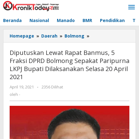
Lewati
ke
konten
Beranda
Nasional
Manado
BMR
Pendidikan
Te
Homepage
»
Daerah
»
Bolmong
»
Diputuskan
Lewat
Rapat
Diputuskan Lewat Rapat Banmus, 5
Banmus,
Fraksi DPRD Bolmong Sepakat Paripurna
5
LKPJ Bupati Dilaksanakan Selasa 20 April
Fraksi
DPRD
2021
Bolmong
April 19, 2021
oleh
-
2356 Dilihat
Sepakat
-
oleh
-
Paripurna
LKPJ
Bupati
Dilaksanakan
Selasa
20
April