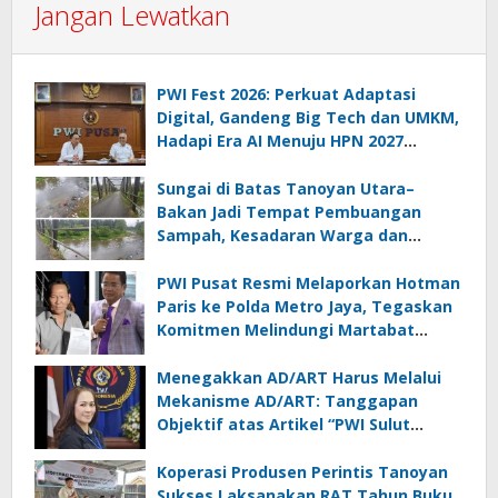
Jangan Lewatkan
PWI Fest 2026: Perkuat Adaptasi
Digital, Gandeng Big Tech dan UMKM,
Hadapi Era AI Menuju HPN 2027
Lampung
Sungai di Batas Tanoyan Utara–
Bakan Jadi Tempat Pembuangan
Sampah, Kesadaran Warga dan
Kontrol Pemerintah Dipertanyakan
PWI Pusat Resmi Melaporkan Hotman
Paris ke Polda Metro Jaya, Tegaskan
Komitmen Melindungi Martabat
Wartawan
Menegakkan AD/ART Harus Melalui
Mekanisme AD/ART: Tanggapan
Objektif atas Artikel “PWI Sulut
Retak, Pro AD/ART vs Konspirasi
Melanggar Aturan”
Koperasi Produsen Perintis Tanoyan
Sukses Laksanakan RAT Tahun Buku