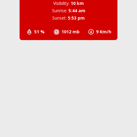
Visibility:
10 km
Sunrise:
5:44 am
Sunset:
5:53 pm
51 %
1012 mb
9 Km/h