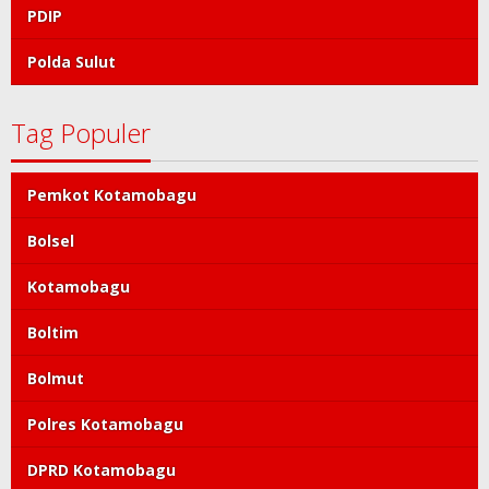
PDIP
Polda Sulut
Tag Populer
Pemkot Kotamobagu
Bolsel
Kotamobagu
Boltim
Bolmut
Polres Kotamobagu
DPRD Kotamobagu