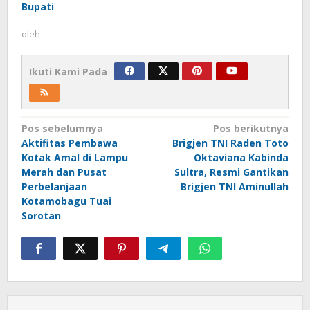
Bupati
oleh
-
Ikuti Kami Pada
Navigasi
Pos sebelumnya
Pos berikutnya
Aktifitas Pembawa
Brigjen TNI Raden Toto
pos
Kotak Amal di Lampu
Oktaviana Kabinda
Merah dan Pusat
Sultra, Resmi Gantikan
Perbelanjaan
Brigjen TNI Aminullah
Kotamobagu Tuai
Sorotan