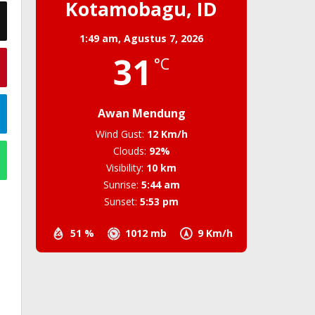
Kotamobagu, ID
1:49 am,
Agustus 7, 2026
31
°C
Awan Mendung
Wind Gust:
12 Km/h
Clouds:
92%
Visibility:
10 km
Sunrise:
5:44 am
Sunset:
5:53 pm
51 %
1012 mb
9 Km/h