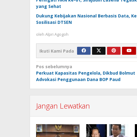
yang Sehat
Dukung Kebijakan Nasional Berbasis Data, K
Sosilisasi DTSEN
oleh
Alpri Agogoh
Ikuti Kami Pada
Navigasi
Pos sebelumnya
Perkuat Kapasitas Pengelola, Dikbud Bolmut
pos
Advokasi Penggunaan Dana BOP Paud
Jangan Lewatkan