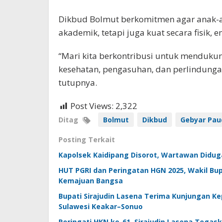
Dikbud Bolmut berkomitmen agar anak-a
akademik, tetapi juga kuat secara fisik, e
“Mari kita berkontribusi untuk menduku
kesehatan, pengasuhan, dan perlindung
tutupnya.
Post Views:
2,322
Ditag
Bolmut
Dikbud
Gebyar Pau
Posting Terkait
Kapolsek Kaidipang Disorot, Wartawan Diduga
HUT PGRI dan Peringatan HGN 2025, Wakil Bup
Kemajuan Bangsa
Bupati Sirajudin Lasena Terima Kunjungan Ke
Sulawesi Keakar–Sonuo
Peringati HKN ke-61, Sirajudin Lasena Tega