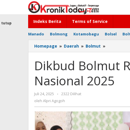
Lewati
ke
konten
Indeks Berita
Terms of Service
tutup
Manado
Bolmong
Kotamobagu
Bolsel
Bol
Homepage
»
Daerah
»
Bolmut
»
Dikbud
Bolmut
Rayakan
Dikbud Bolmut R
Hari
Anak
Nasional 2025
Nasional
2025
Juli 24, 2025
oleh
-
2322 Dilihat
Alpri
oleh
Alpri Agogoh
Agogoh