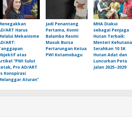
Menegakkan
Jadi Penantang
MHA Diakui
AD/ART Harus
Pertama, Konni
sebagai Penjaga
Melalui Mekanisme
Balamba Resmi
Hutan Terbaik:
AD/ART:
Masuk Bursa
Menteri Kehutan
Tanggapan
Pertarungan Ketua
Serahkan 10 SK
Objektif atas
PWI Kotamobagu
Hutan Adat dan
Artikel “PWI Sulut
Luncurkan Peta
Retak, Pro AD/ART
Jalan 2025–2029
vs Konspirasi
Melanggar Aturan”