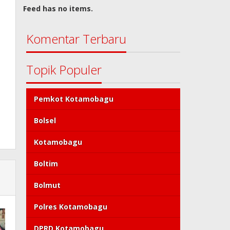
Feed has no items.
Komentar Terbaru
Topik Populer
Pemkot Kotamobagu
Bolsel
Kotamobagu
Boltim
Bolmut
Polres Kotamobagu
DPRD Kotamobagu