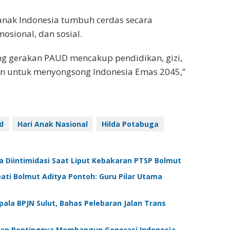
nak Indonesia tumbuh cerdas secara
mosional, dan sosial.
ng gerakan PAUD mencakup pendidikan, gizi,
an untuk menyongsong Indonesia Emas 2045,”
d
Hari Anak Nasional
Hilda Potabuga
 Diintimidasi Saat Liput Kebakaran PTSP Bolmut
ati Bolmut Aditya Pontoh: Guru Pilar Utama
pala BPJN Sulut, Bahas Pelebaran Jalan Trans
skan Pentingnya Membangun Generasi Indonesia