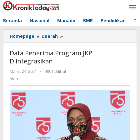
Lewati
ke
konten
Beranda
Nasional
Manado
BMR
Pendidikan
Te
Homepage
»
Daerah
»
Data
Penerima
Program
Data Penerima Program JKP
JKP
Diintegrasikan
Diintegrasikan
Maret 24, 2021
oleh
-
4901 Dilihat
-
oleh
-