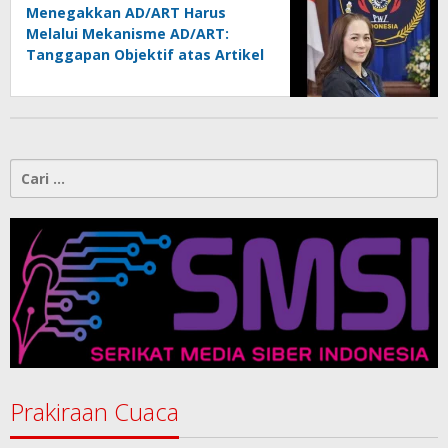
Menegakkan AD/ART Harus
Melalui Mekanisme AD/ART:
Tanggapan Objektif atas Artikel
“PWI Sulut Retak, Pro AD/ART vs
Konspirasi Melanggar Aturan”
Cari
untuk:
Prakiraan Cuaca