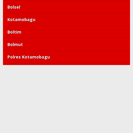
Bolsel
Kotamobagu
Boltim
Bolmut
Polres Kotamobagu
DPRD Kotamobagu
Tatong Bara
PDIP
Polda Sulut
Copyright©2019-2022 kroniktoday.com. All Right Reserved
Redaksi
Pedoman Media Siber
Kode Etik
Tentang Kami