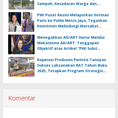
Sampah, Kesadaran Warga dan
Kontrol Pemerintah Dipertanyakan
PWI Pusat Resmi Melaporkan Hotman
Paris ke Polda Metro Jaya, Tegaskan
Komitmen Melindungi Martabat
Wartawan
Menegakkan AD/ART Harus Melalui
Mekanisme AD/ART: Tanggapan
Objektif atas Artikel “PWI Sulut
Retak, Pro AD/ART vs Konspirasi
Melanggar Aturan”
Koperasi Produsen Perintis Tanoyan
Sukses Laksanakan RAT Tahun Buku
2025, Tetapkan Program Strategis
2026 Hasil Keputusan Anggota
Komentar