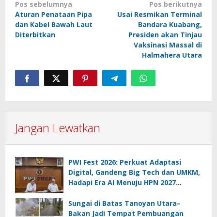
Navigasi
Pos sebelumnya
Pos berikutnya
Aturan Penataan Pipa
Usai Resmikan Terminal
pos
dan Kabel Bawah Laut
Bandara Kuabang,
Diterbitkan
Presiden akan Tinjau
Vaksinasi Massal di
Halmahera Utara
Jangan Lewatkan
PWI Fest 2026: Perkuat Adaptasi
Digital, Gandeng Big Tech dan UMKM,
Hadapi Era AI Menuju HPN 2027
Lampung
Sungai di Batas Tanoyan Utara–
Bakan Jadi Tempat Pembuangan