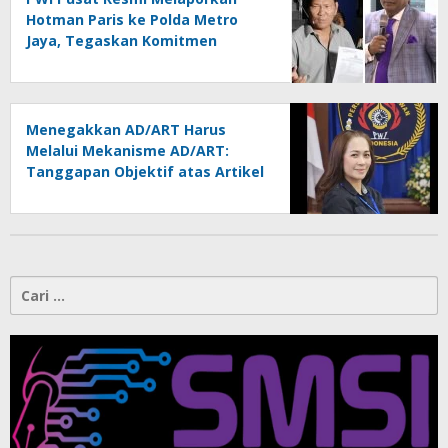
Hotman Paris ke Polda Metro
Jaya, Tegaskan Komitmen
Melindungi Martabat Wartawan
Menegakkan AD/ART Harus
Melalui Mekanisme AD/ART:
Tanggapan Objektif atas Artikel
“PWI Sulut Retak, Pro AD/ART vs
Konspirasi Melanggar Aturan”
Cari
untuk: