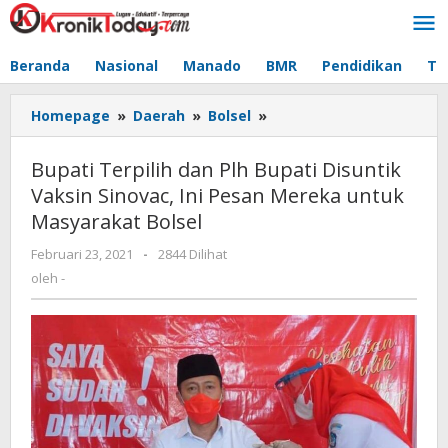
Lewati
ke
konten
Beranda
Nasional
Manado
BMR
Pendidikan
Te
Homepage
»
Daerah
»
Bolsel
»
Bupati
Terpilih
dan
Bupati Terpilih dan Plh Bupati Disuntik
Plh
Vaksin Sinovac, Ini Pesan Mereka untuk
Bupati
Masyarakat Bolsel
Disuntik
Vaksin
Februari 23, 2021
oleh
-
2844 Dilihat
Sinovac,
-
oleh
-
Ini
Pesan
Mereka
untuk
Masyarakat
Bolsel