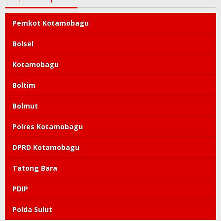
Pemkot Kotamobagu
Bolsel
Kotamobagu
Boltim
Bolmut
Polres Kotamobagu
DPRD Kotamobagu
Tatong Bara
PDIP
Polda Sulut