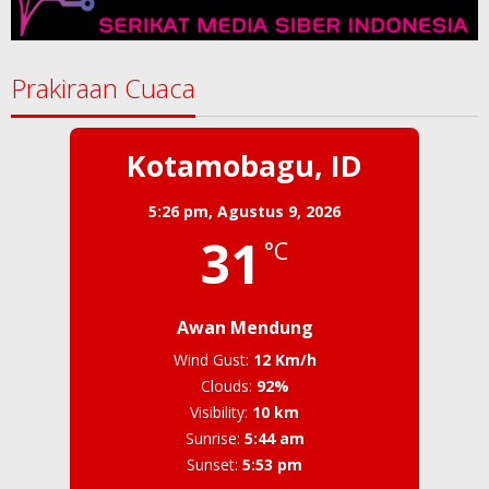
Prakiraan Cuaca
Kotamobagu, ID
5:26 pm,
Agustus 9, 2026
31
°C
Awan Mendung
Wind Gust:
12 Km/h
Clouds:
92%
Visibility:
10 km
Sunrise:
5:44 am
Sunset:
5:53 pm