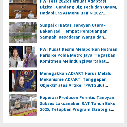
PWI Fest 2026: Perkuat Adaptasi
Digital, Gandeng Big Tech dan UMKM,
Hadapi Era AI Menuju HPN 2027
Lampung
Sungai di Batas Tanoyan Utara–
Bakan Jadi Tempat Pembuangan
Sampah, Kesadaran Warga dan
Kontrol Pemerintah Dipertanyakan
PWI Pusat Resmi Melaporkan Hotman
Paris ke Polda Metro Jaya, Tegaskan
Komitmen Melindungi Martabat
Wartawan
Menegakkan AD/ART Harus Melalui
Mekanisme AD/ART: Tanggapan
Objektif atas Artikel “PWI Sulut
Retak, Pro AD/ART vs Konspirasi
Melanggar Aturan”
Koperasi Produsen Perintis Tanoyan
Sukses Laksanakan RAT Tahun Buku
2025, Tetapkan Program Strategis
2026 Hasil Keputusan Anggota