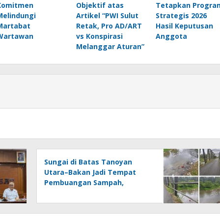
Komitmen
Objektif atas
Tetapkan Progra
Melindungi
Artikel “PWI Sulut
Strategis 2026
Martabat
Retak, Pro AD/ART
Hasil Keputusan
Wartawan
vs Konspirasi
Anggota
Melanggar Aturan”
Sungai di Batas Tanoyan
Utara–Bakan Jadi Tempat
Pembuangan Sampah,
Kesadaran Warga dan
Kontrol Pemerintah
Dipertanyakan