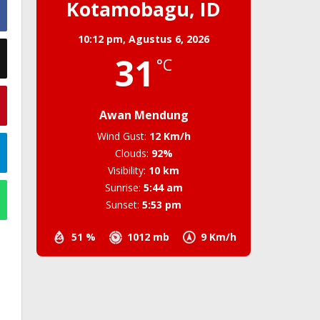
Kotamobagu, ID
10:12 pm,
Agustus 6, 2026
31
°C
Awan Mendung
Wind Gust:
12 Km/h
Clouds:
92%
Visibility:
10 km
Sunrise:
5:44 am
Sunset:
5:53 pm
51 %
1012 mb
9 Km/h