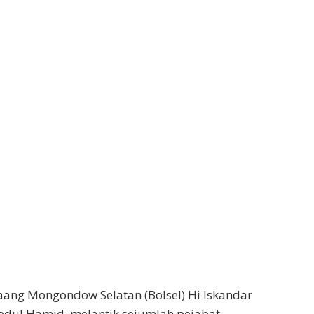
aang Mongondow Selatan (Bolsel) Hi Iskandar
dul Hamid, melantik sejumlah pejabat