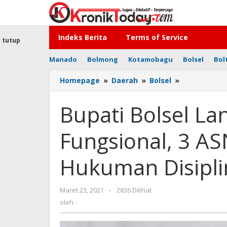
Lewati
ke
konten
Indeks Berita
Terms of Service
tutup
Manado
Bolmong
Kotamobagu
Bolsel
Bol
Homepage
»
Daerah
»
Bolsel
»
Bupati
Bolsel
Lantik
Bupati Bolsel La
240
Pejabat
Fungsional, 3 AS
Fungsional,
3
ASN
Hukuman Disipli
Diberi
Sangsi
Hukuman
Maret 23, 2021
oleh
-
2836 Dilihat
Disiplin
-
oleh
-