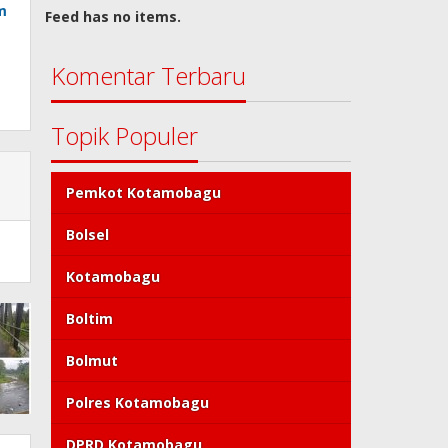
m
Feed has no items.
Komentar Terbaru
Topik Populer
Pemkot Kotamobagu
Bolsel
Kotamobagu
Boltim
Bolmut
Polres Kotamobagu
DPRD Kotamobagu