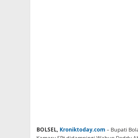
BOLSEL,
Kroniktoday.com
– Bupati Bol
Kamaru SPt didampingi Wabup Deddy Ab