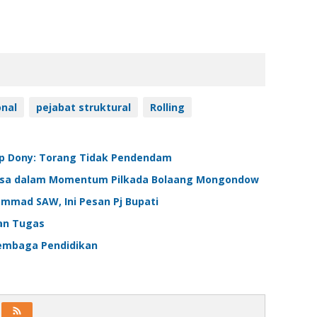
onal
pejabat struktural
Rolling
bup Dony: Torang Tidak Pendendam
 Desa dalam Momentum Pilkada Bolaang Mongondow
mmad SAW, Ini Pesan Pj Bupati
ian Tugas
Lembaga Pendidikan