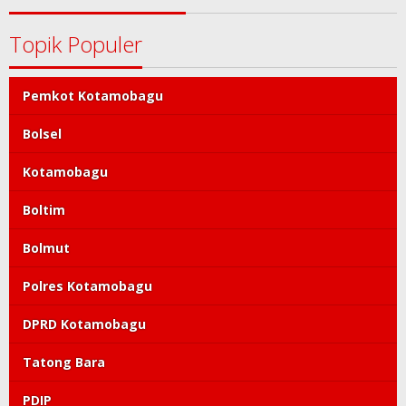
Topik Populer
Pemkot Kotamobagu
Bolsel
Kotamobagu
Boltim
Bolmut
Polres Kotamobagu
DPRD Kotamobagu
Tatong Bara
PDIP