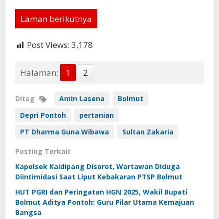
Laman berikutnya
Post Views:
3,178
Halaman:
1
2
Ditag
Amin Lasena
Bolmut
Depri Pontoh
pertanian
PT Dharma Guna Wibawa
Sultan Zakaria
Posting Terkait
Kapolsek Kaidipang Disorot, Wartawan Diduga
Diintimidasi Saat Liput Kebakaran PTSP Bolmut
HUT PGRI dan Peringatan HGN 2025, Wakil Bupati
Bolmut Aditya Pontoh: Guru Pilar Utama Kemajuan
Bangsa