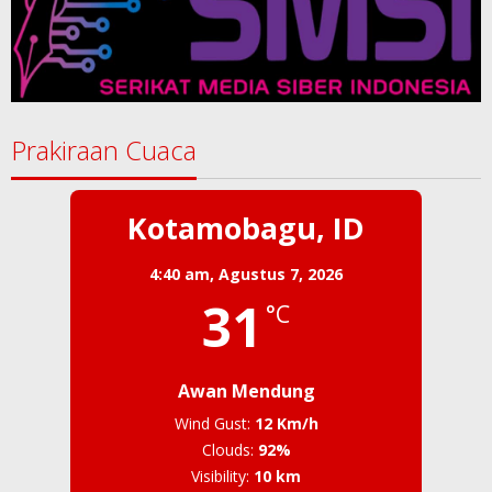
Prakiraan Cuaca
Kotamobagu, ID
4:40 am,
Agustus 7, 2026
31
°C
Awan Mendung
Wind Gust:
12 Km/h
Clouds:
92%
Visibility:
10 km