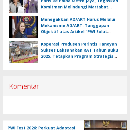
Paris ke Polda Metro Jaya, Tegaskan
Komitmen Melindungi Martabat
Wartawan
Menegakkan AD/ART Harus Melalui
Mekanisme AD/ART: Tanggapan
Objektif atas Artikel “PWI Sulut
Retak, Pro AD/ART vs Konspirasi
Melanggar Aturan”
Koperasi Produsen Perintis Tanoyan
Sukses Laksanakan RAT Tahun Buku
2025, Tetapkan Program Strategis
2026 Hasil Keputusan Anggota
Komentar
PWI Fest 2026: Perkuat Adaptasi