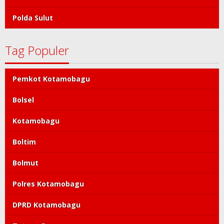
Polda Sulut
Tag Populer
Pemkot Kotamobagu
Bolsel
Kotamobagu
Boltim
Bolmut
Polres Kotamobagu
DPRD Kotamobagu