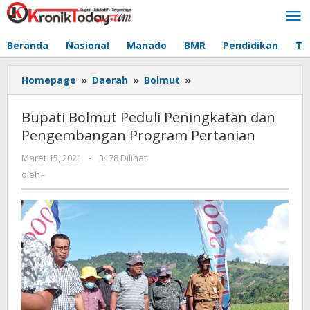
Lewati
ke
konten
Beranda
Nasional
Manado
BMR
Pendidikan
Te
Homepage
»
Daerah
»
Bolmut
»
Bupati
Bolmut
Peduli
Bupati Bolmut Peduli Peningkatan dan
Peningkatan
Pengembangan Program Pertanian
dan
Pengembangan
Maret 15, 2021
oleh
-
3178 Dilihat
Program
-
oleh
-
Pertanian