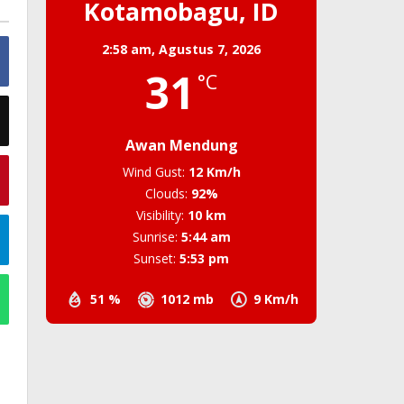
Kotamobagu, ID
2:58 am,
Agustus 7, 2026
31
°C
Awan Mendung
Wind Gust:
12 Km/h
Clouds:
92%
Visibility:
10 km
Sunrise:
5:44 am
Sunset:
5:53 pm
51 %
1012 mb
9 Km/h