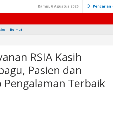
Kamis, 6 Agustus 2026
Pencarian
tim
Bolmut
n
yanan RSIA Kasih
agu, Pasien dan
agu,
 Pengalaman Terbaik
man