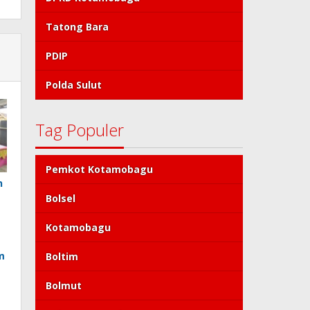
Tatong Bara
PDIP
Polda Sulut
Tag Populer
Pemkot Kotamobagu
n
Bolsel
Kotamobagu
m
Boltim
Bolmut