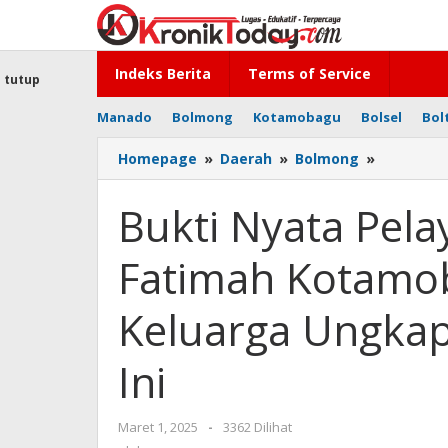
Lewati
ke
konten
Indeks Berita
Terms of Service
tutup
Manado
Bolmong
Kotamobagu
Bolsel
Bol
Homepage
»
Daerah
»
Bolmong
»
Bukti
Nyata
Pelayana
Bukti Nyata Pela
RSIA
Kasih
Fatimah Kotamob
Fatimah
Kotamob
Pasien
Keluarga Ungkap
dan
Keluarga
Ini
Ungkap
Pengala
Terbaik
Maret 1, 2025
oleh
-
3362 Dilihat
Ini
-