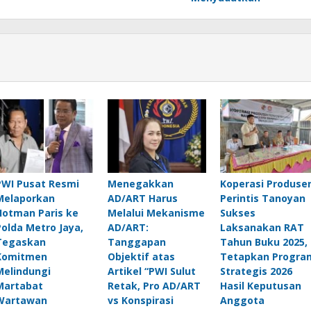
PWI Pusat Resmi
Menegakkan
Koperasi Produse
Melaporkan
AD/ART Harus
Perintis Tanoyan
Hotman Paris ke
Melalui Mekanisme
Sukses
Polda Metro Jaya,
AD/ART:
Laksanakan RAT
Tegaskan
Tanggapan
Tahun Buku 2025,
Komitmen
Objektif atas
Tetapkan Progra
Melindungi
Artikel “PWI Sulut
Strategis 2026
Martabat
Retak, Pro AD/ART
Hasil Keputusan
Wartawan
vs Konspirasi
Anggota