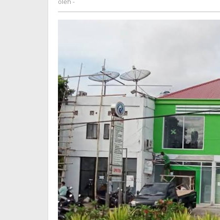
oleh
-