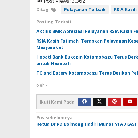
Post Views:
3,362
Ditag
Pelayanan Terbaik
RSIA Kasih
Posting Terkait
Aktifis BMR Apresiasi Pelayanan RSIA Kasih F
RSIA Kasih Fatimah, Terapkan Pelayanan Kes
Masyarakat
Hebat! Bank Bukopin Kotamobagu Terus Berk
untuk Nasabah
TC and Eatery Kotamobagu Terus Berikan Pe
oleh
-
Ikuti Kami Pada
Navigasi
Pos sebelumnya
Ketua DPRD Bolmong Hadiri Munas VI ADKASI
pos