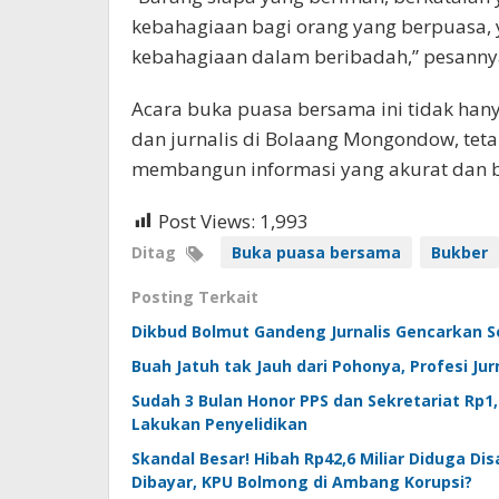
kebahagiaan bagi orang yang berpuasa, 
kebahagiaan dalam beribadah,” pesanny
Acara buka puasa bersama ini tidak hany
dan jurnalis di Bolaang Mongondow, te
membangun informasi yang akurat dan be
Post Views:
1,993
Ditag
Buka puasa bersama
Bukber
Posting Terkait
Dikbud Bolmut Gandeng Jurnalis Gencarkan So
Buah Jatuh tak Jauh dari Pohonya, Profesi J
Sudah 3 Bulan Honor PPS dan Sekretariat Rp1
Lakukan Penyelidikan
Skandal Besar! Hibah Rp42,6 Miliar Diduga D
Dibayar, KPU Bolmong di Ambang Korupsi?