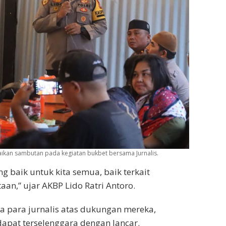
ikan sambutan pada kegiatan bukbet bersama Jurnalis.
 baik untuk kita semua, baik terkait
n,” ujar AKBP Lido Ratri Antoro.
a para jurnalis atas dukungan mereka,
apat terselenggara dengan lancar.