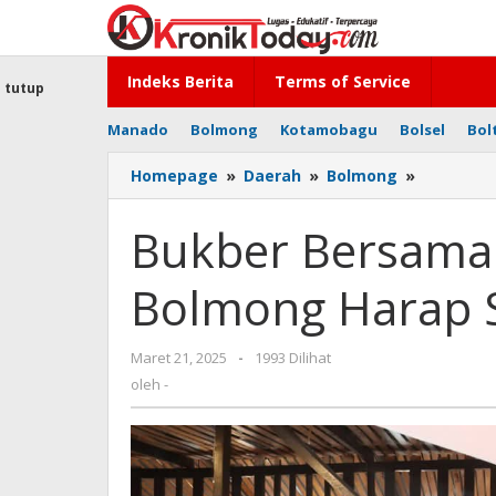
Lewati
ke
konten
Indeks Berita
Terms of Service
tutup
Manado
Bolmong
Kotamobagu
Bolsel
Bol
Homepage
»
Daerah
»
Bolmong
»
Bukber
Bersama
Jurnalis,
Bukber Bersama J
Kapolres
Bolmong
Bolmong Harap S
Harap
Sinergi
Semakin
Maret 21, 2025
oleh
-
1993 Dilihat
Erat
-
oleh
-