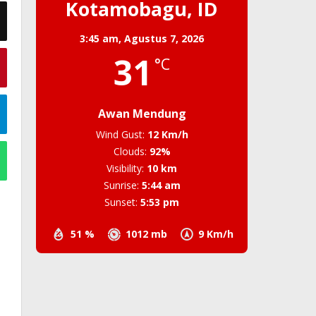
Kotamobagu, ID
3:45 am,
Agustus 7, 2026
31
°C
Awan Mendung
Wind Gust:
12 Km/h
Clouds:
92%
Visibility:
10 km
Sunrise:
5:44 am
Sunset:
5:53 pm
51 %
1012 mb
9 Km/h