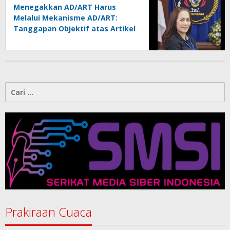
Menegakkan AD/ART Harus
Melalui Mekanisme AD/ART:
Tanggapan Objektif atas Artikel
“PWI Sulut Retak, Pro AD/ART vs
Konspirasi Melanggar Aturan”
Cari
untuk:
Prakiraan Cuaca