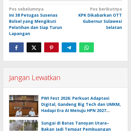
Navigasi
Pos sebelumnya
Pos berikutnya
Ini 38 Petugas Susenas
KPK Dikabarkan OTT
pos
Bolsel yang Mengikuti
Gubernur Sulawesi
Pelatihan dan Siap Turun
Selatan
Lapangan
Jangan Lewatkan
PWI Fest 2026: Perkuat Adaptasi
Digital, Gandeng Big Tech dan UMKM,
Hadapi Era AI Menuju HPN 2027
Lampung
Sungai di Batas Tanoyan Utara–
Bakan Jadi Tempat Pembuangan