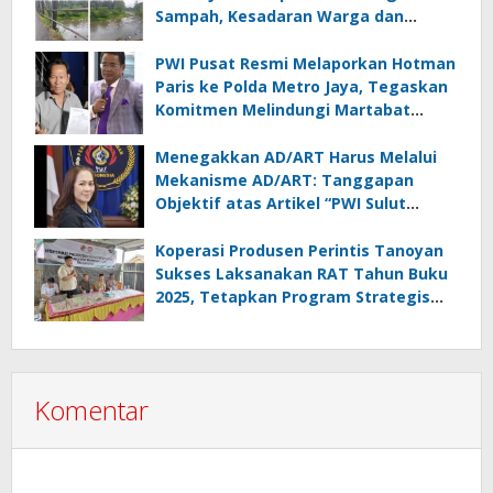
Sampah, Kesadaran Warga dan
Kontrol Pemerintah Dipertanyakan
PWI Pusat Resmi Melaporkan Hotman
Paris ke Polda Metro Jaya, Tegaskan
Komitmen Melindungi Martabat
Wartawan
Menegakkan AD/ART Harus Melalui
Mekanisme AD/ART: Tanggapan
Objektif atas Artikel “PWI Sulut
Retak, Pro AD/ART vs Konspirasi
Melanggar Aturan”
Koperasi Produsen Perintis Tanoyan
Sukses Laksanakan RAT Tahun Buku
2025, Tetapkan Program Strategis
2026 Hasil Keputusan Anggota
Komentar