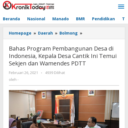
Lewati
ke
konten
Beranda
Nasional
Manado
BMR
Pendidikan
Te
Homepage
»
Daerah
»
Bolmong
»
Bahas
Program
Pembangunan
Bahas Program Pembangunan Desa di
Desa
Indonesia, Kepala Desa Cantik Ini Temui
di
Sekjen dan Wamendes PDTT
Indonesia,
Kepala
Februari 26, 2021
oleh
-
4939 Dilihat
Desa
-
oleh
-
Cantik
Ini
Temui
Sekjen
dan
Wamendes
PDTT