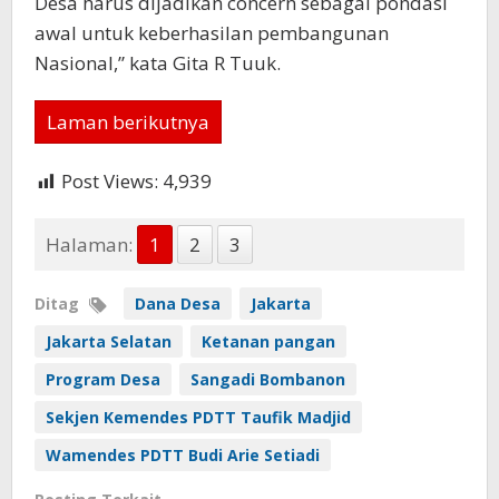
Desa harus dijadikan concern sebagai pondasi
awal untuk keberhasilan pembangunan
Nasional,” kata Gita R Tuuk.
Laman berikutnya
Post Views:
4,939
Halaman:
1
2
3
Ditag
Dana Desa
Jakarta
Jakarta Selatan
Ketanan pangan
Program Desa
Sangadi Bombanon
Sekjen Kemendes PDTT Taufik Madjid
Wamendes PDTT Budi Arie Setiadi