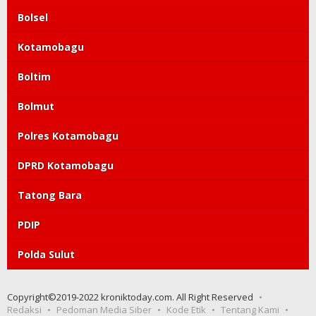
Bolsel
Kotamobagu
Boltim
Bolmut
Polres Kotamobagu
DPRD Kotamobagu
Tatong Bara
PDIP
Polda Sulut
Copyright©2019-2022 kroniktoday.com. All Right Reserved
Redaksi
Pedoman Media Siber
Kode Etik
Tentang Kami