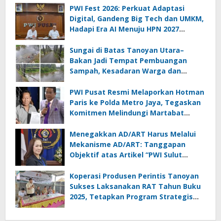
PWI Fest 2026: Perkuat Adaptasi
Digital, Gandeng Big Tech dan UMKM,
Hadapi Era AI Menuju HPN 2027
Lampung
Sungai di Batas Tanoyan Utara–
Bakan Jadi Tempat Pembuangan
Sampah, Kesadaran Warga dan
Kontrol Pemerintah Dipertanyakan
PWI Pusat Resmi Melaporkan Hotman
Paris ke Polda Metro Jaya, Tegaskan
Komitmen Melindungi Martabat
Wartawan
Menegakkan AD/ART Harus Melalui
Mekanisme AD/ART: Tanggapan
Objektif atas Artikel “PWI Sulut
Retak, Pro AD/ART vs Konspirasi
Melanggar Aturan”
Koperasi Produsen Perintis Tanoyan
Sukses Laksanakan RAT Tahun Buku
2025, Tetapkan Program Strategis
2026 Hasil Keputusan Anggota