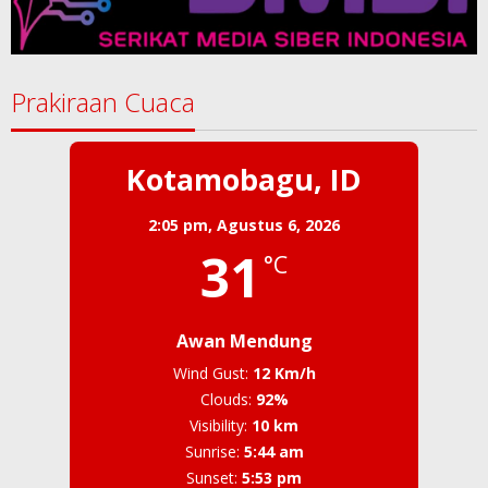
Prakiraan Cuaca
Kotamobagu, ID
2:05 pm,
Agustus 6, 2026
31
°C
Awan Mendung
Wind Gust:
12 Km/h
Clouds:
92%
Visibility:
10 km
Sunrise:
5:44 am
Sunset:
5:53 pm