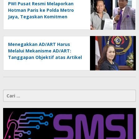
PWI Pusat Resmi Melaporkan
Hotman Paris ke Polda Metro
Jaya, Tegaskan Komitmen
Melindungi Martabat Wartawan
Menegakkan AD/ART Harus
Melalui Mekanisme AD/ART:
Tanggapan Objektif atas Artikel
“PWI Sulut Retak, Pro AD/ART vs
Konspirasi Melanggar Aturan”
Cari
untuk: