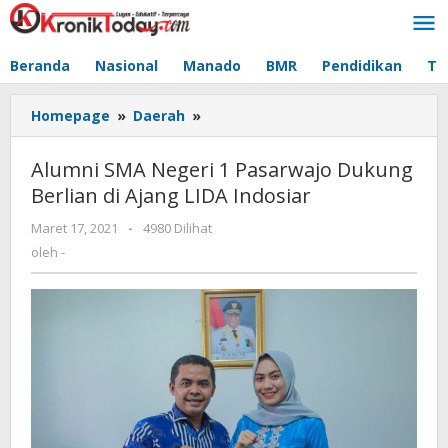
Lewati
ke
konten
Beranda
Nasional
Manado
BMR
Pendidikan
Te
Homepage
»
Daerah
»
Alumni
SMA
Negeri
Alumni SMA Negeri 1 Pasarwajo Dukung
1
Berlian di Ajang LIDA Indosiar
Pasarwajo
Dukung
Maret 17, 2021
oleh
-
4980 Dilihat
Berlian
-
oleh
-
di
Ajang
LIDA
Indosiar