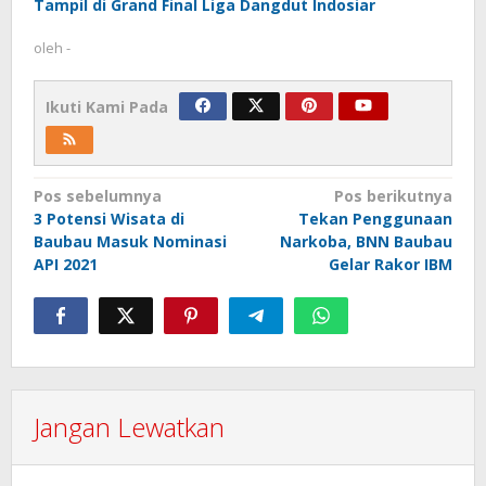
Tampil di Grand Final Liga Dangdut Indosiar
oleh
-
Ikuti Kami Pada
Navigasi
Pos sebelumnya
Pos berikutnya
3 Potensi Wisata di
Tekan Penggunaan
pos
Baubau Masuk Nominasi
Narkoba, BNN Baubau
API 2021
Gelar Rakor IBM
Jangan Lewatkan