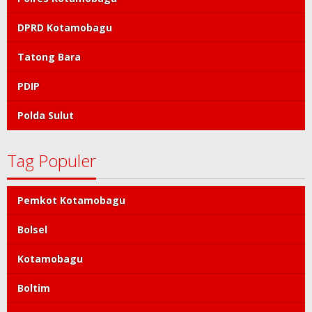
DPRD Kotamobagu
Tatong Bara
PDIP
Polda Sulut
Tag Populer
Pemkot Kotamobagu
Bolsel
Kotamobagu
Boltim