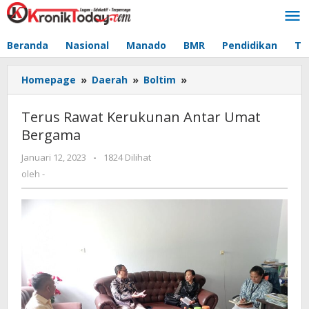
Lewati
ke
konten
Beranda
Nasional
Manado
BMR
Pendidikan
Te
Homepage
»
Daerah
»
Boltim
»
Terus
Rawat
Kerukunan
Terus Rawat Kerukunan Antar Umat
Antar
Bergama
Umat
Bergama
Januari 12, 2023
oleh
-
1824 Dilihat
-
oleh
-