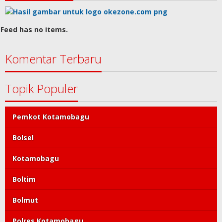
Feed has no items.
Komentar Terbaru
Topik Populer
Pemkot Kotamobagu
Bolsel
Kotamobagu
Boltim
Bolmut
Polres Kotamobagu