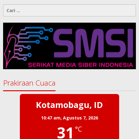
Cari
untuk:
Prakiraan Cuaca
Kotamobagu, ID
10:47 am,
Agustus 7, 2026
31
°C