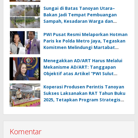
Lampung
Sungai di Batas Tanoyan Utara–
Bakan Jadi Tempat Pembuangan
Sampah, Kesadaran Warga dan
Kontrol Pemerintah Dipertanyakan
PWI Pusat Resmi Melaporkan Hotman
Paris ke Polda Metro Jaya, Tegaskan
Komitmen Melindungi Martabat
Wartawan
Menegakkan AD/ART Harus Melalui
Mekanisme AD/ART: Tanggapan
Objektif atas Artikel “PWI Sulut
Retak, Pro AD/ART vs Konspirasi
Melanggar Aturan”
Koperasi Produsen Perintis Tanoyan
Sukses Laksanakan RAT Tahun Buku
2025, Tetapkan Program Strategis
2026 Hasil Keputusan Anggota
Komentar