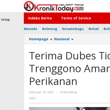
Lewati
ke
konten
Indeks Berita
Terms of Service
tutup
Manado
Bolmong
Kotamobagu
Bolsel
Bol
Homepage
»
Nasional
»
Terima
Dubes
Tiongkok,
Terima Dubes Ti
Menteri
Trenggono
Trenggono Aman
Amankan
Ekspor
Produk
Perikanan
Perikanan
Februari 19, 2021
oleh
-
2540 Dilihat
-
oleh
-