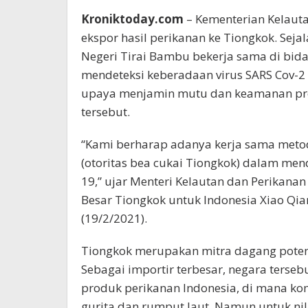
Kroniktoday.com
– Kementerian Kelaut
ekspor hasil perikanan ke Tiongkok. Sej
Negeri Tirai Bambu bekerja sama di bid
mendeteksi keberadaan virus SARS Cov-2
upaya menjamin mutu dan keamanan prod
tersebut.
“Kami berharap adanya kerja sama metod
(otoritas bea cukai Tiongkok) dalam men
19,” ujar Menteri Kelautan dan Perikana
Besar Tiongkok untuk Indonesia Xiao Qian
(19/2/2021).
Tiongkok merupakan mitra dagang potens
Sebagai importir terbesar, negara terse
produk perikanan Indonesia, di mana ko
gurita dan rumput laut. Namun untuk nila