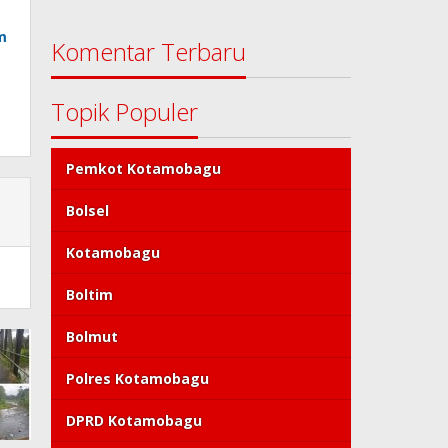
m
Komentar Terbaru
Topik Populer
Pemkot Kotamobagu
Bolsel
Kotamobagu
Boltim
Bolmut
Polres Kotamobagu
DPRD Kotamobagu