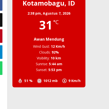
Kotamobagu, ID
2:38 pm,
Agustus 7, 2026
31
°C
Awan Mendung
Wind Gust:
12 Km/h
Clouds:
92%
Visibility:
10 km
Sunrise:
5:44 am
Sunset:
5:53 pm
51 %
1012 mb
9 Km/h