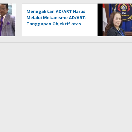
Dipertanyakan
Menegakkan AD/ART Harus
Melalui Mekanisme AD/ART:
Tanggapan Objektif atas
Artikel “PWI Sulut Retak, Pro
AD/ART vs Konspirasi
Melanggar Aturan”