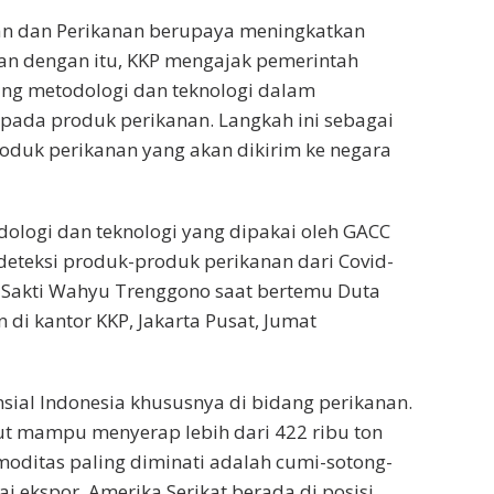
an dan Perikanan berupaya meningkatkan
alan dengan itu, KKP mengajak pemerintah
ang metodologi dan teknologi dalam
 pada produk perikanan. Langkah ini sebagai
uk perikanan yang akan dikirim ke negara
ologi dan teknologi yang dipakai oleh GACC
deteksi produk-produk perikanan dari Covid-
n Sakti Wahyu Trenggono saat bertemu Duta
 di kantor KKP, Jakarta Pusat, Jumat
ial Indonesia khususnya di bidang perikanan.
but mampu menyerap lebih dari 422 ribu ton
moditas paling diminati adalah cumi-sotong-
i ekspor, Amerika Serikat berada di posisi