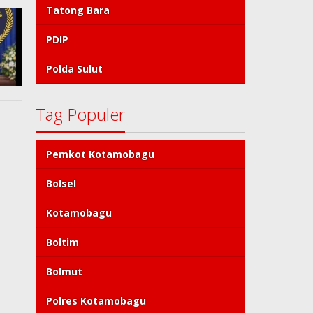
Tatong Bara
PDIP
Polda Sulut
Tag Populer
Pemkot Kotamobagu
Bolsel
Kotamobagu
Boltim
Bolmut
Polres Kotamobagu