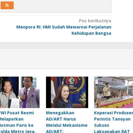
Pos berikutnya
Menpora RI: HMI Sudah Mewarnai Perjalanan
Kehidupan Bangsa
PWI Pusat Resmi
Menegakkan
Koperasi Produse
Melaporkan
AD/ART Harus
Perintis Tanoyan
Hotman Paris ke
Melalui Mekanisme
Sukses
Polda Metro Jaya,
AD/ART:
Laksanakan RAT