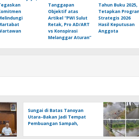
Tegaskan
Tanggapan
Tahun Buku 2025,
Komitmen
Objektif atas
Tetapkan Progra
Melindungi
Artikel “PWI Sulut
Strategis 2026
Martabat
Retak, Pro AD/ART
Hasil Keputusan
Wartawan
vs Konspirasi
Anggota
Melanggar Aturan”
Sungai di Batas Tanoyan
Utara–Bakan Jadi Tempat
Pembuangan Sampah,
Kesadaran Warga dan
Kontrol Pemerintah