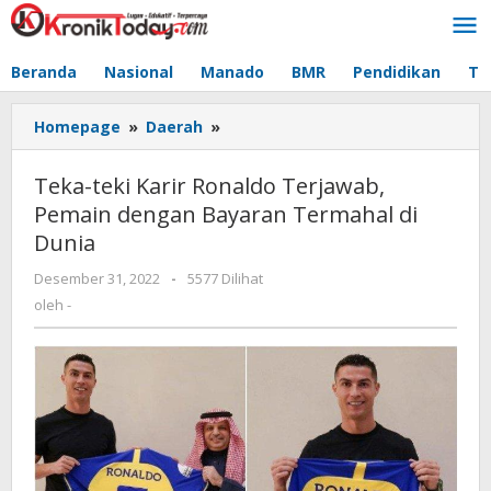
Lewati
ke
konten
Beranda
Nasional
Manado
BMR
Pendidikan
Te
Homepage
»
Daerah
»
Teka-
teki
Karir
Teka-teki Karir Ronaldo Terjawab,
Ronaldo
Pemain dengan Bayaran Termahal di
Terjawab,
Dunia
Pemain
dengan
Desember 31, 2022
oleh
-
5577 Dilihat
Bayaran
-
oleh
-
Termahal
di
Dunia