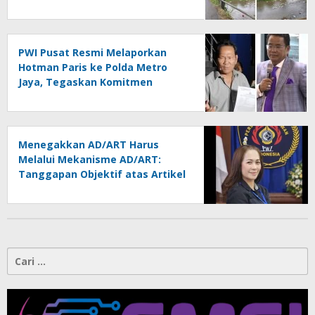
Kontrol Pemerintah
Dipertanyakan
PWI Pusat Resmi Melaporkan
Hotman Paris ke Polda Metro
Jaya, Tegaskan Komitmen
Melindungi Martabat Wartawan
Menegakkan AD/ART Harus
Melalui Mekanisme AD/ART:
Tanggapan Objektif atas Artikel
“PWI Sulut Retak, Pro AD/ART vs
Konspirasi Melanggar Aturan”
Cari
untuk: