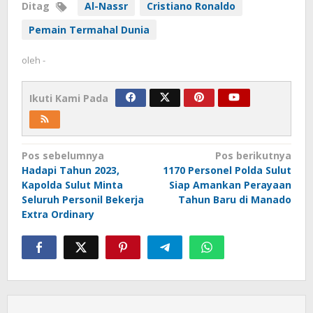
Ditag
Al-Nassr
Cristiano Ronaldo
Pemain Termahal Dunia
oleh
-
Ikuti Kami Pada
Navigasi
Pos sebelumnya
Pos berikutnya
Hadapi Tahun 2023,
1170 Personel Polda Sulut
pos
Kapolda Sulut Minta
Siap Amankan Perayaan
Seluruh Personil Bekerja
Tahun Baru di Manado
Extra Ordinary