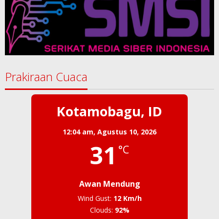
Prakiraan Cuaca
Kotamobagu, ID
12:04 am,
Agustus 10, 2026
31
°C
Awan Mendung
Wind Gust:
12 Km/h
Clouds:
92%