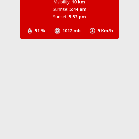
Visibility:
10 km
Sunrise:
5:44 am
Sunset:
5:53 pm
51 %
1012 mb
9 Km/h