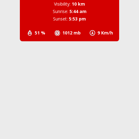
Visibility:
10 km
Sunrise:
5:44 am
Sunset:
5:53 pm
51 %
1012 mb
9 Km/h