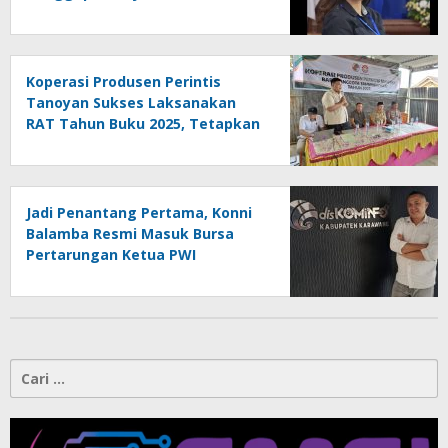
“PWI Sulut Retak, Pro AD/ART vs
Konspirasi Melanggar Aturan”
Koperasi Produsen Perintis
Tanoyan Sukses Laksanakan
RAT Tahun Buku 2025, Tetapkan
Program Strategis 2026 Hasil
Keputusan Anggota
Jadi Penantang Pertama, Konni
Balamba Resmi Masuk Bursa
Pertarungan Ketua PWI
Kotamobagu
Cari
untuk: