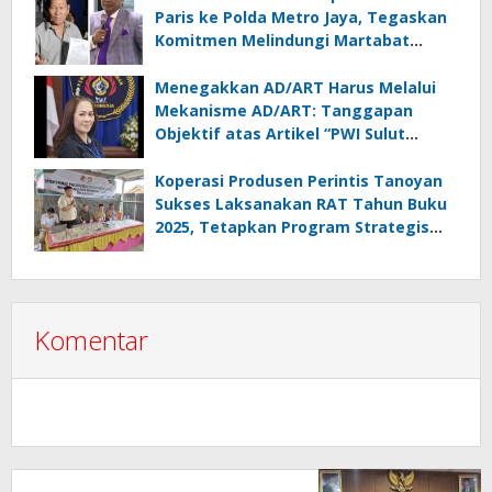
Paris ke Polda Metro Jaya, Tegaskan
Komitmen Melindungi Martabat
Wartawan
Menegakkan AD/ART Harus Melalui
Mekanisme AD/ART: Tanggapan
Objektif atas Artikel “PWI Sulut
Retak, Pro AD/ART vs Konspirasi
Melanggar Aturan”
Koperasi Produsen Perintis Tanoyan
Sukses Laksanakan RAT Tahun Buku
2025, Tetapkan Program Strategis
2026 Hasil Keputusan Anggota
Komentar