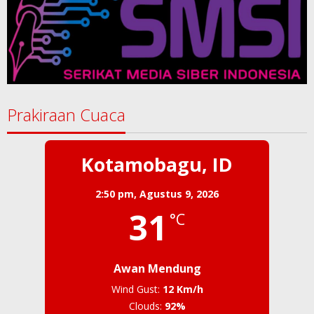
Prakiraan Cuaca
Kotamobagu, ID
2:50 pm,
Agustus 9, 2026
31
°C
Awan Mendung
Wind Gust:
12 Km/h
Clouds:
92%