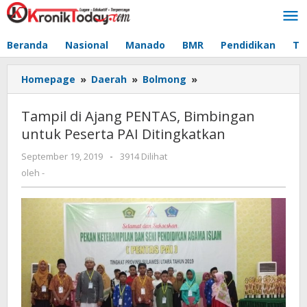
Lewati
ke
konten
Beranda
Nasional
Manado
BMR
Pendidikan
Te
Homepage
»
Daerah
»
Bolmong
»
Tampil
di
Ajang
Tampil di Ajang PENTAS, Bimbingan
PENTAS,
untuk Peserta PAI Ditingkatkan
Bimbingan
untuk
September 19, 2019
oleh
-
3914 Dilihat
Peserta
-
oleh
-
PAI
Ditingkatkan