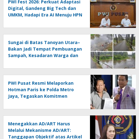
PWI Fest 2026: Perkuat Adaptasi
Digital, Gandeng Big Tech dan
UMKM, Hadapi Era AI Menuju HPN
2027 Lampung
Sungai di Batas Tanoyan Utara–
Bakan Jadi Tempat Pembuangan
Sampah, Kesadaran Warga dan
Kontrol Pemerintah
Dipertanyakan
PWI Pusat Resmi Melaporkan
Hotman Paris ke Polda Metro
Jaya, Tegaskan Komitmen
Melindungi Martabat Wartawan
Menegakkan AD/ART Harus
Melalui Mekanisme AD/ART:
Tanggapan Objektif atas Artikel