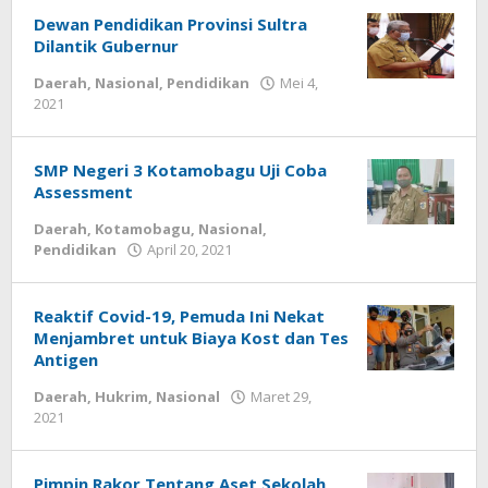
Dewan Pendidikan Provinsi Sultra
Dilantik Gubernur
Daerah
,
Nasional
,
Pendidikan
Mei 4,
2021
oleh
-
SMP Negeri 3 Kotamobagu Uji Coba
Assessment
Daerah
,
Kotamobagu
,
Nasional
,
Pendidikan
April 20, 2021
oleh
-
Reaktif Covid-19, Pemuda Ini Nekat
Menjambret untuk Biaya Kost dan Tes
Antigen
Daerah
,
Hukrim
,
Nasional
Maret 29,
2021
oleh
-
Pimpin Rakor Tentang Aset Sekolah