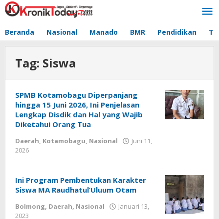
Lewati
ke
konten
Beranda
Nasional
Manado
BMR
Pendidikan
Te
Tag:
Siswa
SPMB Kotamobagu Diperpanjang
hingga 15 Juni 2026, Ini Penjelasan
Lengkap Disdik dan Hal yang Wajib
Diketahui Orang Tua
Daerah
,
Kotamobagu
,
Nasional
Juni 11,
2026
oleh
-
Ini Program Pembentukan Karakter
Siswa MA Raudhatul’Uluum Otam
Bolmong
,
Daerah
,
Nasional
Januari 13,
2023
oleh