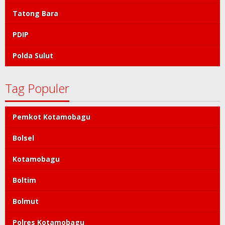
Tatong Bara
PDIP
Polda Sulut
Tag Populer
Pemkot Kotamobagu
Bolsel
Kotamobagu
Boltim
Bolmut
Polres Kotamobagu