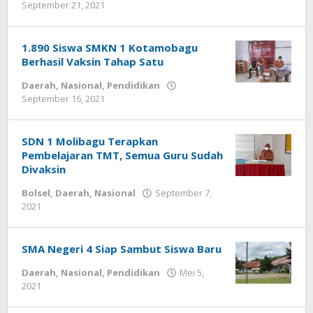
September 21, 2021
oleh
-
1.890 Siswa SMKN 1 Kotamobagu
Berhasil Vaksin Tahap Satu
Daerah
,
Nasional
,
Pendidikan
September 16, 2021
oleh
-
SDN 1 Molibagu Terapkan
Pembelajaran TMT, Semua Guru Sudah
Divaksin
Bolsel
,
Daerah
,
Nasional
September 7,
2021
oleh
-
SMA Negeri 4 Siap Sambut Siswa Baru
Daerah
,
Nasional
,
Pendidikan
Mei 5,
2021
oleh
-