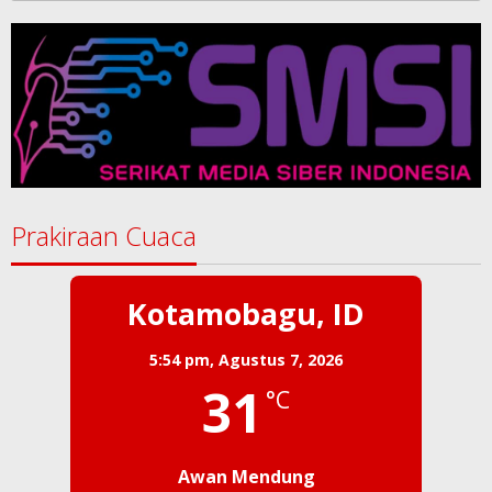
Prakiraan Cuaca
Kotamobagu, ID
5:54 pm,
Agustus 7, 2026
31
°C
Awan Mendung