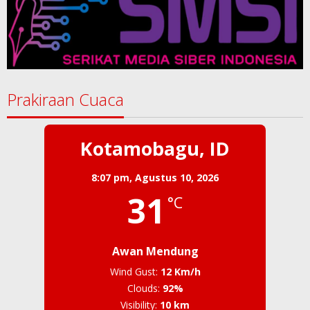
Prakiraan Cuaca
Kotamobagu, ID
8:07 pm,
Agustus 10, 2026
31
°C
Awan Mendung
Wind Gust:
12 Km/h
Clouds:
92%
Visibility:
10 km