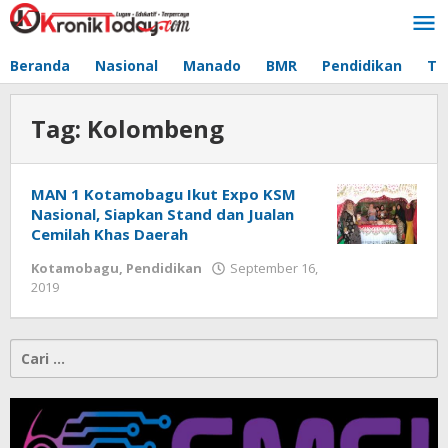
Lewati
ke
konten
Beranda
Nasional
Manado
BMR
Pendidikan
Te
Tag:
Kolombeng
MAN 1 Kotamobagu Ikut Expo KSM
Nasional, Siapkan Stand dan Jualan
Cemilah Khas Daerah
Kotamobagu
,
Pendidikan
September 16,
2019
oleh
-
Cari
untuk: