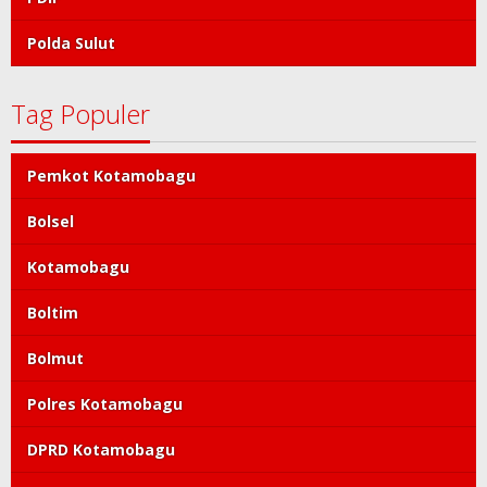
Polda Sulut
Tag Populer
Pemkot Kotamobagu
Bolsel
Kotamobagu
Boltim
Bolmut
Polres Kotamobagu
DPRD Kotamobagu