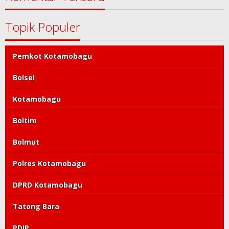
Topik Populer
Pemkot Kotamobagu
Bolsel
Kotamobagu
Boltim
Bolmut
Polres Kotamobagu
DPRD Kotamobagu
Tatong Bara
PDIP