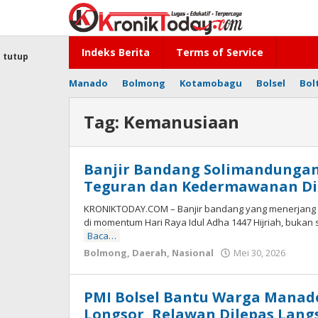
Lewati
ke
konten
Indeks Berita
Terms of Service
tutup
Manado
Bolmong
Kotamobagu
Bolsel
Bol
Tag:
Kemanusiaan
Banjir Bandang Solimandungan
Teguran dan Kedermawanan Di
KRONIKTODAY.COM – Banjir bandang yang menerjang 
di momentum Hari Raya Idul Adha 1447 Hijriah, bukan
Baca…
Bolmong
,
Daerah
,
Nasional
Mei 30, 2026
oleh
-
PMI Bolsel Bantu Warga Manad
Longsor, Relawan Dilepas Lang