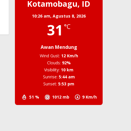
Kotamobagu, ID
10:26 am,
Agustus 8, 2026
31
°C
Awan Mendung
Wind Gust:
12 Km/h
Clouds:
92%
Visibility:
10 km
Sunrise:
5:44 am
Sunset:
5:53 pm
51 %
1012 mb
9 Km/h