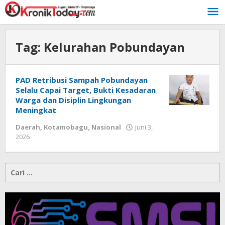
Lewati
ke
konten
Tag:
Kelurahan Pobundayan
PAD Retribusi Sampah Pobundayan
Selalu Capai Target, Bukti Kesadaran
Warga dan Disiplin Lingkungan
Meningkat
Daerah
,
Kotamobagu
,
Nasional
Juni 3,
2026
oleh
-
Cari
untuk: