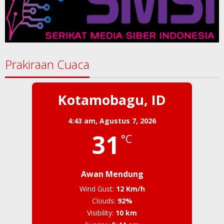
Prakiraan Cuaca
Kotamobagu, ID
4:43 am,
Agustus 7, 2026
31
°C
Awan Mendung
Wind Gust:
12 Km/h
Clouds:
92%
Visibility:
10 km