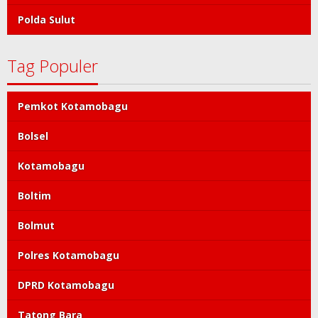
Polda Sulut
Tag Populer
Pemkot Kotamobagu
Bolsel
Kotamobagu
Boltim
Bolmut
Polres Kotamobagu
DPRD Kotamobagu
Tatong Bara