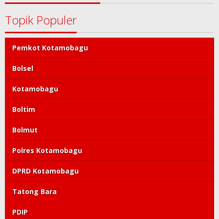
Topik Populer
Pemkot Kotamobagu
Bolsel
Kotamobagu
Boltim
Bolmut
Polres Kotamobagu
DPRD Kotamobagu
Tatong Bara
PDIP