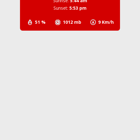
Sunrise:
5:44 am
Sunset:
5:53 pm
51 %
1012 mb
9 Km/h