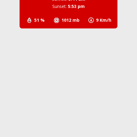
Sunset:
5:53 pm
51 %
1012 mb
9 Km/h