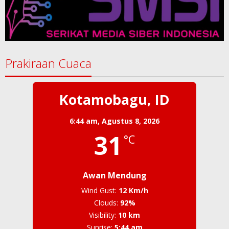
Prakiraan Cuaca
Kotamobagu, ID
6:44 am,
Agustus 8, 2026
31
°C
Awan Mendung
Wind Gust:
12 Km/h
Clouds:
92%
Visibility:
10 km
Sunrise:
5:44 am