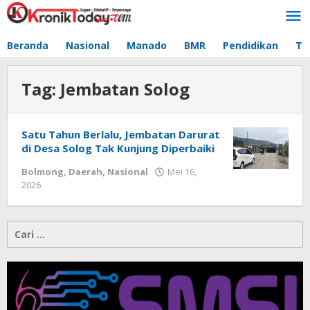
Lewati
ke
konten
Beranda
Nasional
Manado
BMR
Pendidikan
Te
Tag:
Jembatan Solog
Satu Tahun Berlalu, Jembatan Darurat
di Desa Solog Tak Kunjung Diperbaiki
Bolmong
,
Daerah
,
Nasional
Mei 16,
2026
oleh
-
Cari
untuk: