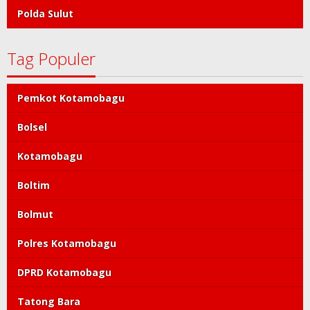
Polda Sulut
Tag Populer
Pemkot Kotamobagu
Bolsel
Kotamobagu
Boltim
Bolmut
Polres Kotamobagu
DPRD Kotamobagu
Tatong Bara