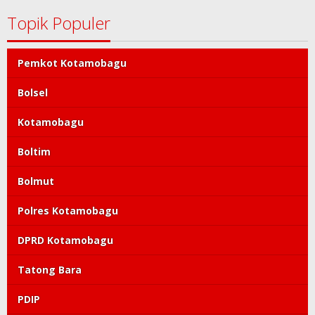
Topik Populer
Pemkot Kotamobagu
Bolsel
Kotamobagu
Boltim
Bolmut
Polres Kotamobagu
DPRD Kotamobagu
Tatong Bara
PDIP