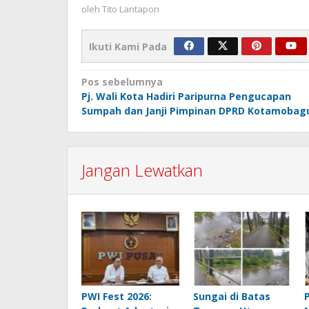
oleh
Tito Lantapon
Ikuti Kami Pada
Navigasi
Pos sebelumnya
Pj. Wali Kota Hadiri Paripurna Pengucapan
pos
Sumpah dan Janji Pimpinan DPRD Kotamobag
Jangan Lewatkan
PWI Fest 2026:
Sungai di Batas