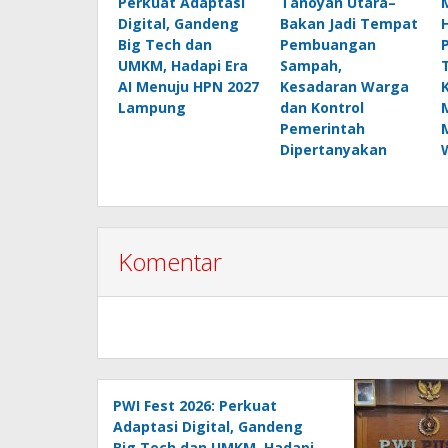
Perkuat Adaptasi
Tanoyan Utara–
Digital, Gandeng
Bakan Jadi Tempat
Big Tech dan
Pembuangan
UMKM, Hadapi Era
Sampah,
AI Menuju HPN 2027
Kesadaran Warga
Lampung
dan Kontrol
Pemerintah
Dipertanyakan
Komentar
PWI Fest 2026: Perkuat
Adaptasi Digital, Gandeng
Big Tech dan UMKM, Hadapi