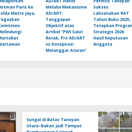
Melaporkan
AD/ART Harus
Perintis Tanoyan
Hotman Paris ke
Melalui Mekanisme
Sukses
Polda Metro Jaya,
AD/ART:
Laksanakan RAT
Tegaskan
Tanggapan
Tahun Buku 2025,
Komitmen
Objektif atas
Tetapkan Progra
Melindungi
Artikel “PWI Sulut
Strategis 2026
Martabat
Retak, Pro AD/ART
Hasil Keputusan
Wartawan
vs Konspirasi
Anggota
Melanggar Aturan”
Sungai di Batas Tanoyan
Utara–Bakan Jadi Tempat
Pembuangan Sampah,