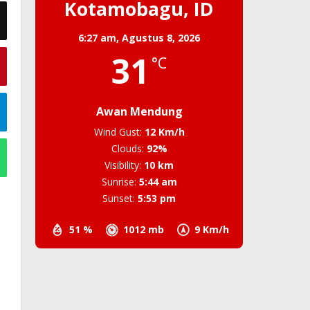
Kotamobagu, ID
6:27 am,
Agustus 8, 2026
31
°C
Awan Mendung
Wind Gust:
12 Km/h
Clouds:
92%
Visibility:
10 km
Sunrise:
5:44 am
Sunset:
5:53 pm
51 %
1012 mb
9 Km/h