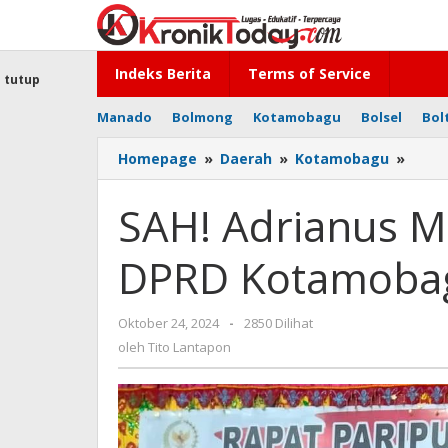
Lewati
ke
konten
Indeks Berita
Terms of Service
tutup
Manado
Bolmong
Kotamobagu
Bolsel
Bol
Homepage
»
Daerah
»
Kotamobagu
»
SAH!
Adria
Moko
SAH! Adrianus M
Jadi
Pimp
DPRD Kotamoba
DPRD
Kota
Oktober 24, 2024
oleh
-
2850 Dilihat
Tito
oleh
Tito Lantapon
Lantapon