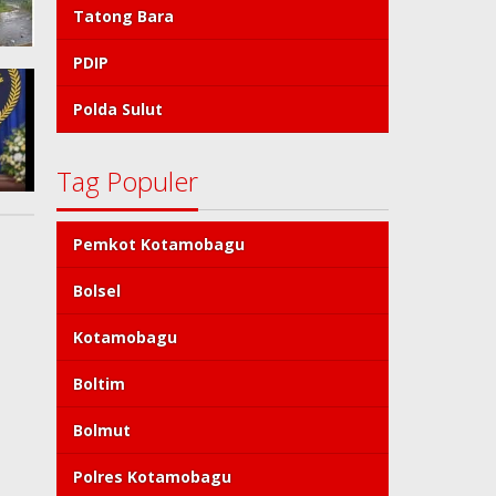
Tatong Bara
PDIP
Polda Sulut
Tag Populer
Pemkot Kotamobagu
Bolsel
Kotamobagu
Boltim
Bolmut
Polres Kotamobagu