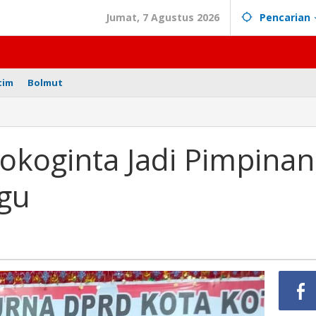
Jumat, 7 Agustus 2026
Pencarian
tim
Bolmut
nus
ginta
okoginta Jadi Pimpinan
inan
gu
mobagu