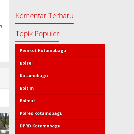
Komentar Terbaru
m
Topik Populer
Pemkot Kotamobagu
Bolsel
Kotamobagu
Boltim
Bolmut
Polres Kotamobagu
DPRD Kotamobagu