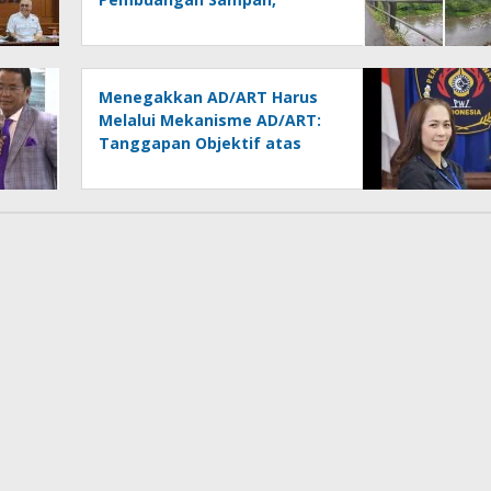
Kesadaran Warga dan
Kontrol Pemerintah
Dipertanyakan
Menegakkan AD/ART Harus
Melalui Mekanisme AD/ART:
Tanggapan Objektif atas
Artikel “PWI Sulut Retak, Pro
AD/ART vs Konspirasi
Melanggar Aturan”