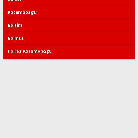
Kotamobagu
Boltim
Bolmut
Polres Kotamobagu
DPRD Kotamobagu
Tatong Bara
PDIP
Polda Sulut
Copyright©2019-2022 kroniktoday.com. All Right Reserved
Redaksi
Pedoman Media Siber
Kode Etik
Tentang Kami
Visi Misi
Perlindungan Wartawan
Info Iklan
Privacy Policy
Discalimer