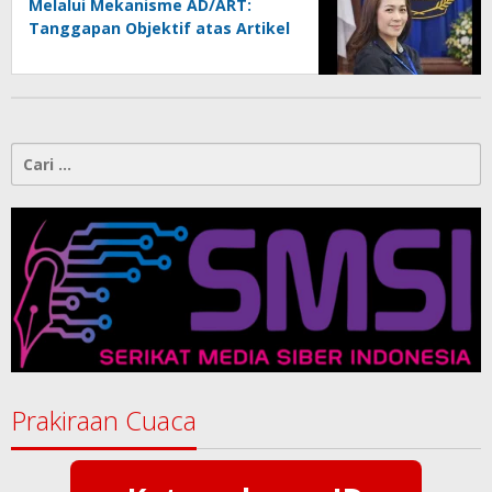
Melalui Mekanisme AD/ART:
Tanggapan Objektif atas Artikel
“PWI Sulut Retak, Pro AD/ART vs
Konspirasi Melanggar Aturan”
Cari
untuk:
Prakiraan Cuaca