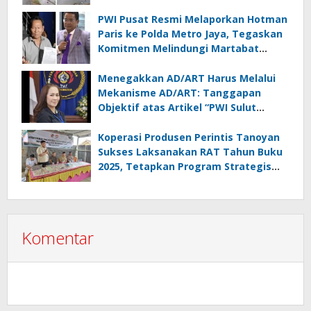
Kontrol Pemerintah Dipertanyakan
PWI Pusat Resmi Melaporkan Hotman
Paris ke Polda Metro Jaya, Tegaskan
Komitmen Melindungi Martabat
Wartawan
Menegakkan AD/ART Harus Melalui
Mekanisme AD/ART: Tanggapan
Objektif atas Artikel “PWI Sulut
Retak, Pro AD/ART vs Konspirasi
Melanggar Aturan”
Koperasi Produsen Perintis Tanoyan
Sukses Laksanakan RAT Tahun Buku
2025, Tetapkan Program Strategis
2026 Hasil Keputusan Anggota
Komentar