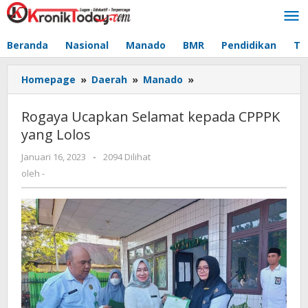
Lewati
ke
konten
Beranda
Nasional
Manado
BMR
Pendidikan
Te
Homepage
»
Daerah
»
Manado
»
Rogaya
Ucapkan
Selamat
Rogaya Ucapkan Selamat kepada CPPPK
kepada
yang Lolos
CPPPK
yang
Januari 16, 2023
oleh
-
2094 Dilihat
Lolos
-
oleh
-