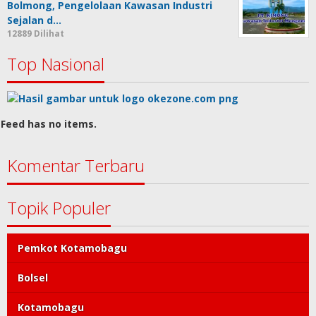
Bolmong, Pengelolaan Kawasan Industri
Sejalan d…
12889 Dilihat
Top Nasional
Feed has no items.
Komentar Terbaru
Topik Populer
Pemkot Kotamobagu
Bolsel
Kotamobagu