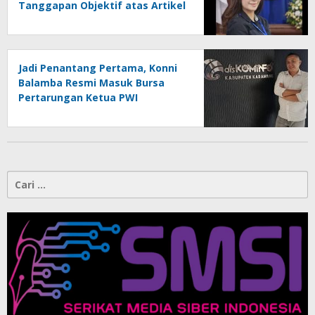
Tanggapan Objektif atas Artikel
“PWI Sulut Retak, Pro AD/ART vs
Konspirasi Melanggar Aturan”
Jadi Penantang Pertama, Konni
Balamba Resmi Masuk Bursa
Pertarungan Ketua PWI
Kotamobagu
Cari
untuk: