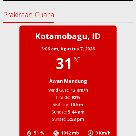
Prakiraan Cuaca
Kotamobagu, ID
3:06 am,
Agustus 7, 2026
31
°C
Awan Mendung
Wind Gust:
12 Km/h
Clouds:
92%
Visibility:
10 km
Sunrise:
5:44 am
Sunset:
5:53 pm
51 %
1012 mb
9 Km/h