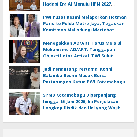
Hadapi Era AI Menuju HPN 2027
Lampung
PWI Pusat Resmi Melaporkan Hotman
Paris ke Polda Metro Jaya, Tegaskan
Komitmen Melindungi Martabat
Wartawan
Menegakkan AD/ART Harus Melalui
Mekanisme AD/ART: Tanggapan
Objektif atas Artikel “PWI Sulut
Retak, Pro AD/ART vs Konspirasi
Melanggar Aturan”
Jadi Penantang Pertama, Konni
Balamba Resmi Masuk Bursa
Pertarungan Ketua PWI Kotamobagu
SPMB Kotamobagu Diperpanjang
hingga 15 Juni 2026, Ini Penjelasan
Lengkap Disdik dan Hal yang Wajib
Diketahui Orang Tua