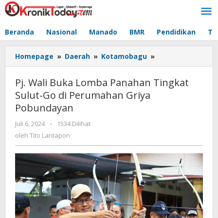
Lewati
ke
konten
Beranda
Nasional
Manado
BMR
Pendidikan
Te
Homepage
»
Daerah
»
Kotamobagu
»
Pj.
Wali
Buka
Pj. Wali Buka Lomba Panahan Tingkat
Lomba
Sulut-Go di Perumahan Griya
Panahan
Pobundayan
Tingkat
Sulut-
Juli 6, 2024
oleh
-
1534 Dilihat
Go
Tito
oleh
Tito Lantapon
di
Lantapon
Perumahan
Griya
Pobundayan