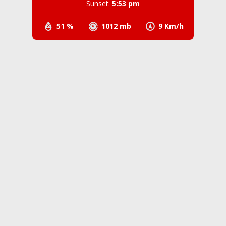
Sunset:
5:53 pm
51 %
1012 mb
9 Km/h