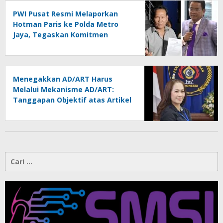
PWI Pusat Resmi Melaporkan
Hotman Paris ke Polda Metro
Jaya, Tegaskan Komitmen
Melindungi Martabat Wartawan
Menegakkan AD/ART Harus
Melalui Mekanisme AD/ART:
Tanggapan Objektif atas Artikel
“PWI Sulut Retak, Pro AD/ART vs
Konspirasi Melanggar Aturan”
Cari
untuk: