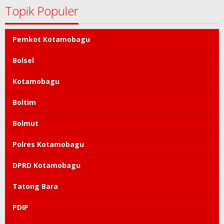
Topik Populer
Pemkot Kotamobagu
Bolsel
Kotamobagu
Boltim
Bolmut
Polres Kotamobagu
DPRD Kotamobagu
Tatong Bara
PDIP