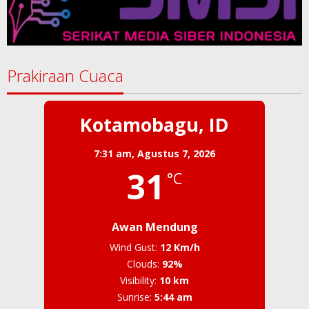
Prakiraan Cuaca
Kotamobagu, ID
7:31 am,
Agustus 7, 2026
31
°C
Awan Mendung
Wind Gust:
12 Km/h
Clouds:
92%
Visibility:
10 km
Sunrise:
5:44 am