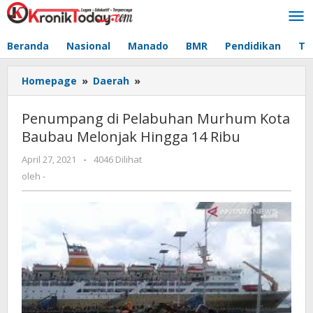
Lewati
ke
konten
Beranda
Nasional
Manado
BMR
Pendidikan
Te
Homepage
»
Daerah
»
Penumpang
di
Pelabuhan
Penumpang di Pelabuhan Murhum Kota
Murhum
Baubau Melonjak Hingga 14 Ribu
Kota
Baubau
April 27, 2021
oleh
-
4046 Dilihat
Melonjak
-
oleh
-
Hingga
14
Ribu