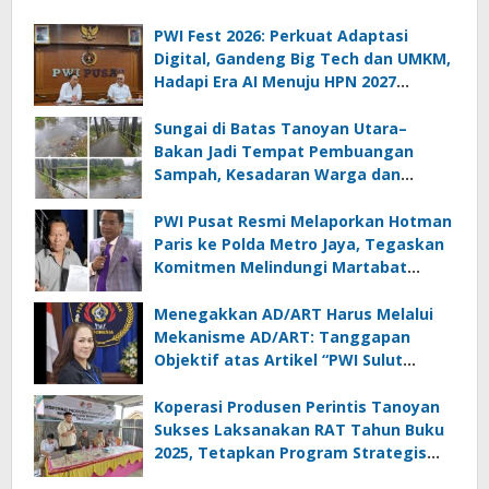
PWI Fest 2026: Perkuat Adaptasi
Digital, Gandeng Big Tech dan UMKM,
Hadapi Era AI Menuju HPN 2027
Lampung
Sungai di Batas Tanoyan Utara–
Bakan Jadi Tempat Pembuangan
Sampah, Kesadaran Warga dan
Kontrol Pemerintah Dipertanyakan
PWI Pusat Resmi Melaporkan Hotman
Paris ke Polda Metro Jaya, Tegaskan
Komitmen Melindungi Martabat
Wartawan
Menegakkan AD/ART Harus Melalui
Mekanisme AD/ART: Tanggapan
Objektif atas Artikel “PWI Sulut
Retak, Pro AD/ART vs Konspirasi
Melanggar Aturan”
Koperasi Produsen Perintis Tanoyan
Sukses Laksanakan RAT Tahun Buku
2025, Tetapkan Program Strategis
2026 Hasil Keputusan Anggota