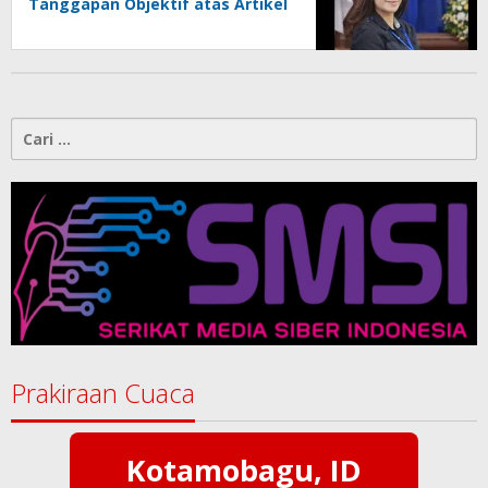
Tanggapan Objektif atas Artikel
“PWI Sulut Retak, Pro AD/ART vs
Konspirasi Melanggar Aturan”
Cari
untuk:
Prakiraan Cuaca
Kotamobagu, ID