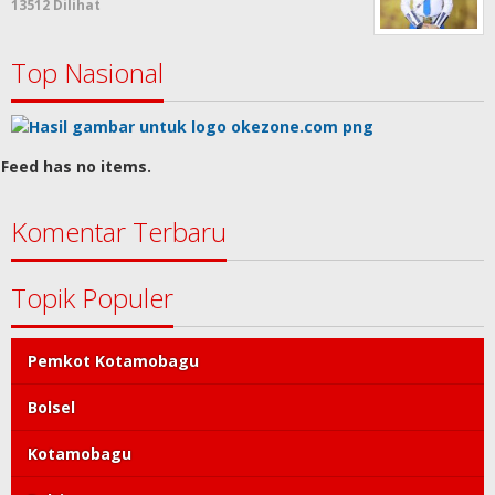
13512 Dilihat
Top Nasional
Feed has no items.
Komentar Terbaru
Topik Populer
Pemkot Kotamobagu
Bolsel
Kotamobagu