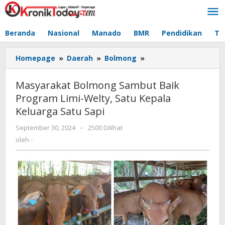
Lewati
ke
konten
Beranda
Nasional
Manado
BMR
Pendidikan
Te
Homepage
»
Daerah
»
Bolmong
»
Masyarakat
Bolmong
Sambut
Masyarakat Bolmong Sambut Baik
Baik
Program Limi-Welty, Satu Kepala
Program
Keluarga Satu Sapi
Limi-
Welty,
September 30, 2024
oleh
-
2500 Dilihat
Satu
-
oleh
-
Kepala
Keluarga
Satu
Sapi