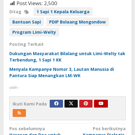
Post Views:
2,500
Ditag
1 Sapi 1 Kepala Keluarga
Bantuan Sapi
PDIP Bolaang Mongondow
Program Limi-Welty
Posting Terkait
Dukungan Masyarakat Bilalang untuk Limi-Welty tak
Terbendung, 1 Sapi 1 KK
Menyala Kampanye Nomor 3, Lautan Manusia di
Pantura Siap Menangkan LM-WK
oleh
-
Ikuti Kami Pada
Navigasi
Pos sebelumnya
Pos berikutnya
Harapan dan Doa untuk
Kampanye Dialogis,