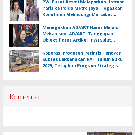
PWI Pusat Resmi Melaporkan Hotman
Paris ke Polda Metro Jaya, Tegaskan
Komitmen Melindungi Martabat
Wartawan
Menegakkan AD/ART Harus Melalui
Mekanisme AD/ART: Tanggapan
Objektif atas Artikel “PWI Sulut
Retak, Pro AD/ART vs Konspirasi
Melanggar Aturan”
Koperasi Produsen Perintis Tanoyan
Sukses Laksanakan RAT Tahun Buku
2025, Tetapkan Program Strategis
2026 Hasil Keputusan Anggota
Komentar