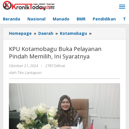
Lewati
ke
konten
Beranda
Nasional
Manado
BMR
Pendidikan
Te
Homepage
»
Daerah
»
Kotamobagu
»
KPU
Kotamobagu
Buka
KPU Kotamobagu Buka Pelayanan
Pelayanan
Pindah Memilih, Ini Syaratnya
Pindah
Memilih,
Oktober 21, 2024
oleh
-
2787 Dilihat
Ini
Tito
oleh
Tito Lantapon
Syaratnya
Lantapon