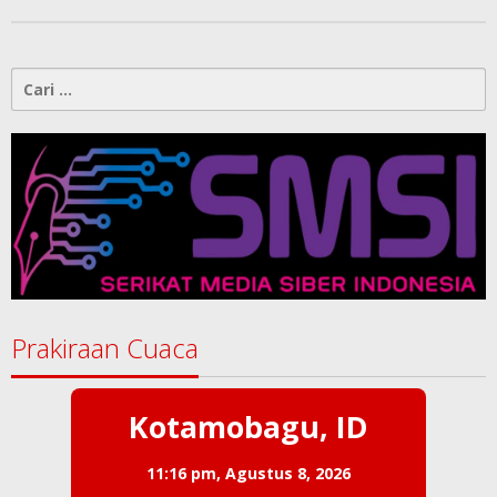
Cari
untuk:
Prakiraan Cuaca
Kotamobagu, ID
11:16 pm,
Agustus 8, 2026