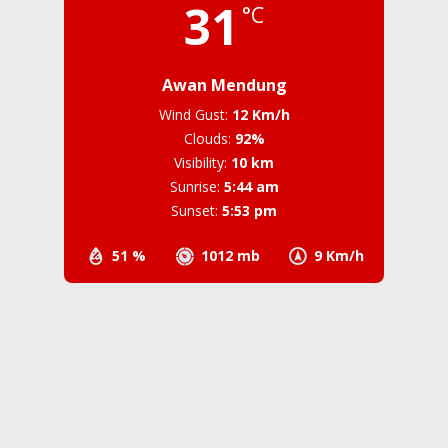
31
°C
Awan Mendung
Wind Gust:
12 Km/h
Clouds:
92%
Visibility:
10 km
Sunrise:
5:44 am
Sunset:
5:53 pm
51 %
1012 mb
9 Km/h