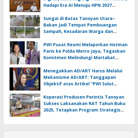
Hadapi Era AI Menuju HPN 2027
Lampung
Sungai di Batas Tanoyan Utara–
Bakan Jadi Tempat Pembuangan
Sampah, Kesadaran Warga dan
Kontrol Pemerintah Dipertanyakan
PWI Pusat Resmi Melaporkan Hotman
Paris ke Polda Metro Jaya, Tegaskan
Komitmen Melindungi Martabat
Wartawan
Menegakkan AD/ART Harus Melalui
Mekanisme AD/ART: Tanggapan
Objektif atas Artikel “PWI Sulut
Retak, Pro AD/ART vs Konspirasi
Melanggar Aturan”
Koperasi Produsen Perintis Tanoyan
Sukses Laksanakan RAT Tahun Buku
2025, Tetapkan Program Strategis
2026 Hasil Keputusan Anggota