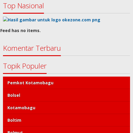
Top Nasional
Feed has no items.
Komentar Terbaru
Topik Populer
Pemkot Kotamobagu
Bolsel
Kotamobagu
Boltim
Bolmut