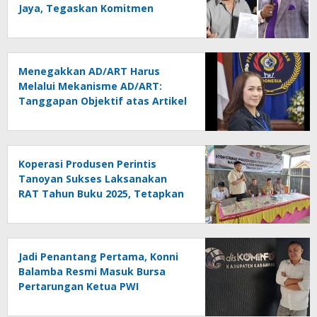
Jaya, Tegaskan Komitmen
Melindungi Martabat Wartawan
Menegakkan AD/ART Harus
Melalui Mekanisme AD/ART:
Tanggapan Objektif atas Artikel
“PWI Sulut Retak, Pro AD/ART vs
Konspirasi Melanggar Aturan”
Koperasi Produsen Perintis
Tanoyan Sukses Laksanakan
RAT Tahun Buku 2025, Tetapkan
Program Strategis 2026 Hasil
Keputusan Anggota
Jadi Penantang Pertama, Konni
Balamba Resmi Masuk Bursa
Pertarungan Ketua PWI
Kotamobagu