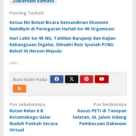
Zulkarnain Kamaru
Posting Terkait
Ketua NU Bolsel Bicara Kemandirian Ekonomi
Nahdliyin di Peringatan Harlah ke-96 Organisasi
Hari Lahir ke-95 NU, Tahlilan Barajanji dan Kajian
Kebangsaan Digelar, Dihadiri Rois Syuriah PCNU
Bolsel Hi Herson Mayulu
oleh
-
Ikuti Kami Pada
Navigasi
Pos sebelumnya
Pos berikutnya
Rutan Kelas II B
Kasus PETI di Tanoyan
pos
Kotamobagu Gelar
Selatan, GL Jalani Sidang
Ibadah Paskah Secara
Pembacaan Dakwaan
Virtual