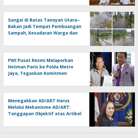
Sungai di Batas Tanoyan Utara–
Bakan Jadi Tempat Pembuangan
Sampah, Kesadaran Warga dan
Kontrol Pemerintah
Dipertanyakan
PWI Pusat Resmi Melaporkan
Hotman Paris ke Polda Metro
Jaya, Tegaskan Komitmen
Melindungi Martabat Wartawan
Menegakkan AD/ART Harus
Melalui Mekanisme AD/ART:
Tanggapan Objektif atas Artikel
“PWI Sulut Retak, Pro AD/ART vs
Konspirasi Melanggar Aturan”