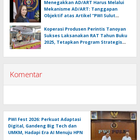
Menegakkan AD/ART Harus Melalui
Mekanisme AD/ART: Tanggapan
Objektif atas Artikel “PWI Sulut
Retak, Pro AD/ART vs Konspirasi
Melanggar Aturan”
Koperasi Produsen Perintis Tanoyan
Sukses Laksanakan RAT Tahun Buku
2025, Tetapkan Program Strategis
2026 Hasil Keputusan Anggota
Komentar
PWI Fest 2026: Perkuat Adaptasi
Digital, Gandeng Big Tech dan
UMKM, Hadapi Era AI Menuju HPN
2027 Lampung