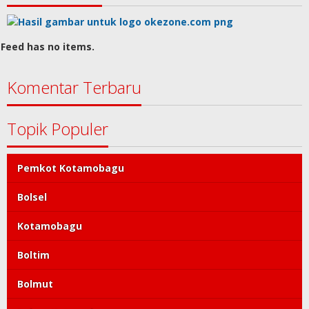
Feed has no items.
Komentar Terbaru
Topik Populer
Pemkot Kotamobagu
Bolsel
Kotamobagu
Boltim
Bolmut