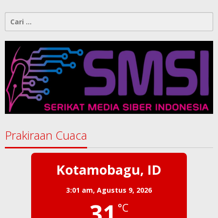
Cari
untuk:
Prakiraan Cuaca
Kotamobagu, ID
3:01 am,
Agustus 9, 2026
31
°C