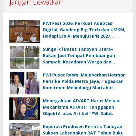
Jangan Lewatkan
PWI Fest 2026: Perkuat Adaptasi
Digital, Gandeng Big Tech dan UMKM,
Hadapi Era AI Menuju HPN 2027
Lampung
Sungai di Batas Tanoyan Utara–
Bakan Jadi Tempat Pembuangan
Sampah, Kesadaran Warga dan
Kontrol Pemerintah Dipertanyakan
PWI Pusat Resmi Melaporkan Hotman
Paris ke Polda Metro Jaya, Tegaskan
Komitmen Melindungi Martabat
Wartawan
Menegakkan AD/ART Harus Melalui
Mekanisme AD/ART: Tanggapan
Objektif atas Artikel “PWI Sulut
Retak, Pro AD/ART vs Konspirasi
Melanggar Aturan”
Koperasi Produsen Perintis Tanoyan
Sukses Laksanakan RAT Tahun Buku