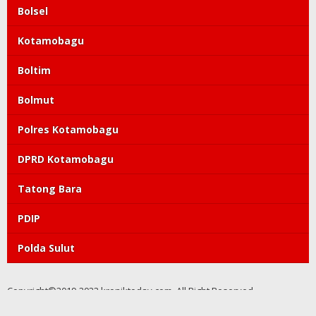
Bolsel
Kotamobagu
Boltim
Bolmut
Polres Kotamobagu
DPRD Kotamobagu
Tatong Bara
PDIP
Polda Sulut
Copyright©2019-2022 kroniktoday.com. All Right Reserved
Redaksi
Pedoman Media Siber
Kode Etik
Tentang Kami