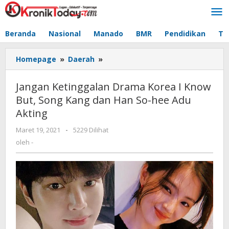
Lewati
ke
konten
Beranda
Nasional
Manado
BMR
Pendidikan
Te
Homepage
»
Daerah
»
Jangan
Ketinggalan
Drama
Jangan Ketinggalan Drama Korea I Know
Korea
But, Song Kang dan Han So-hee Adu
I
Akting
Know
But,
Maret 19, 2021
oleh
-
5229 Dilihat
Song
-
oleh
-
Kang
dan
Han
So-
hee
Adu
Akting