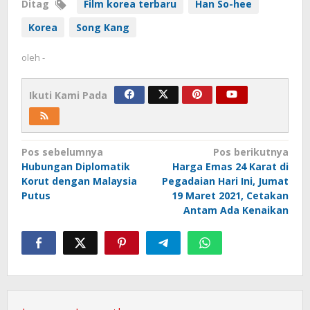
Ditag
Film korea terbaru
Han So-hee
Korea
Song Kang
oleh
-
Ikuti Kami Pada
Navigasi
Pos sebelumnya
Pos berikutnya
Hubungan Diplomatik
Harga Emas 24 Karat di
pos
Korut dengan Malaysia
Pegadaian Hari Ini, Jumat
Putus
19 Maret 2021, Cetakan
Antam Ada Kenaikan