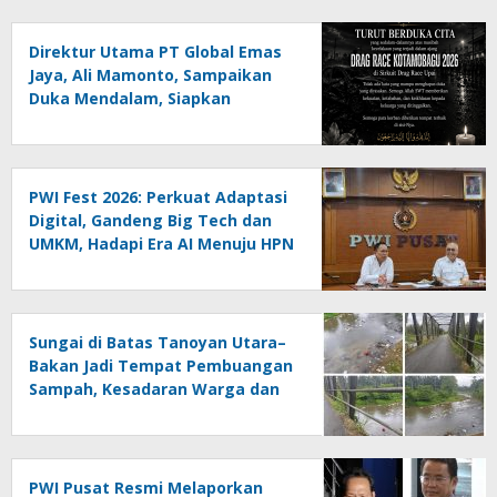
Direktur Utama PT Global Emas
Jaya, Ali Mamonto, Sampaikan
Duka Mendalam, Siapkan
Santunan untuk Korban Drag
Race Kotamobagu
PWI Fest 2026: Perkuat Adaptasi
Digital, Gandeng Big Tech dan
UMKM, Hadapi Era AI Menuju HPN
2027 Lampung
Sungai di Batas Tanoyan Utara–
Bakan Jadi Tempat Pembuangan
Sampah, Kesadaran Warga dan
Kontrol Pemerintah
Dipertanyakan
PWI Pusat Resmi Melaporkan