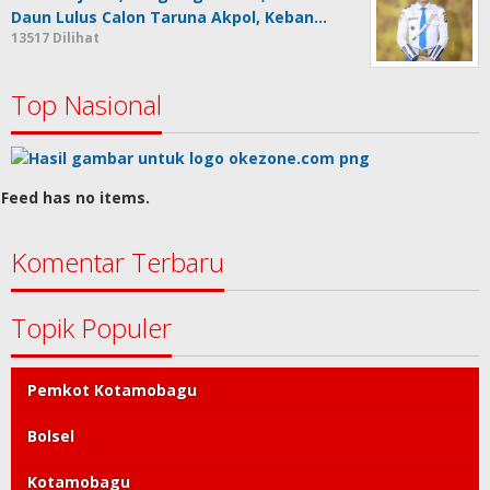
Daun Lulus Calon Taruna Akpol, Keban…
13517 Dilihat
Top Nasional
Feed has no items.
Komentar Terbaru
Topik Populer
Pemkot Kotamobagu
Bolsel
Kotamobagu