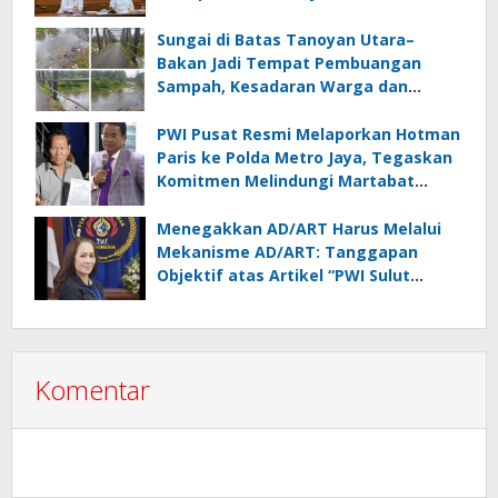
Lampung
Sungai di Batas Tanoyan Utara–
Bakan Jadi Tempat Pembuangan
Sampah, Kesadaran Warga dan
Kontrol Pemerintah Dipertanyakan
PWI Pusat Resmi Melaporkan Hotman
Paris ke Polda Metro Jaya, Tegaskan
Komitmen Melindungi Martabat
Wartawan
Menegakkan AD/ART Harus Melalui
Mekanisme AD/ART: Tanggapan
Objektif atas Artikel “PWI Sulut
Retak, Pro AD/ART vs Konspirasi
Melanggar Aturan”
Komentar