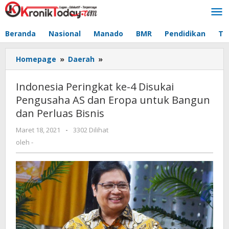
Lewati
ke
konten
Beranda
Nasional
Manado
BMR
Pendidikan
Te
Homepage
»
Daerah
»
Indonesia
Peringkat
ke-
Indonesia Peringkat ke-4 Disukai
4
Pengusaha AS dan Eropa untuk Bangun
Disukai
dan Perluas Bisnis
Pengusaha
AS
Maret 18, 2021
oleh
-
3302 Dilihat
dan
-
oleh
-
Eropa
untuk
Bangun
dan
Perluas
Bisnis