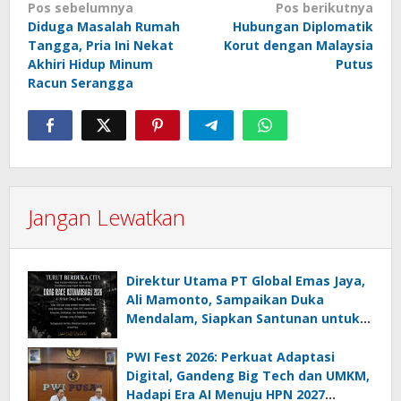
Navigasi
Pos sebelumnya
Pos berikutnya
Diduga Masalah Rumah
Hubungan Diplomatik
pos
Tangga, Pria Ini Nekat
Korut dengan Malaysia
Akhiri Hidup Minum
Putus
Racun Serangga
Jangan Lewatkan
Direktur Utama PT Global Emas Jaya,
Ali Mamonto, Sampaikan Duka
Mendalam, Siapkan Santunan untuk
Korban Drag Race Kotamobagu
PWI Fest 2026: Perkuat Adaptasi
Digital, Gandeng Big Tech dan UMKM,
Hadapi Era AI Menuju HPN 2027