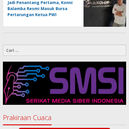
Jadi Penantang Pertama, Konni
Balamba Resmi Masuk Bursa
Pertarungan Ketua PWI
Kotamobagu
Cari
untuk:
Prakiraan Cuaca