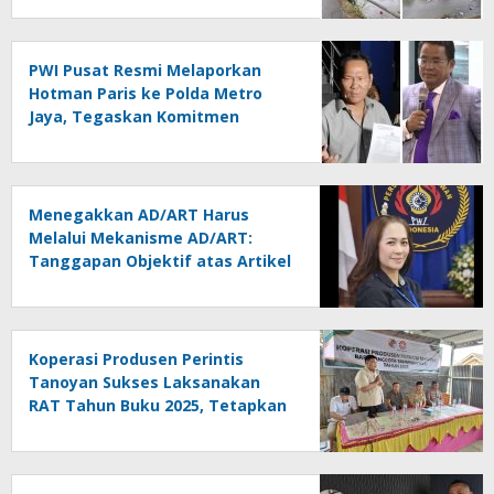
Dipertanyakan
PWI Pusat Resmi Melaporkan
Hotman Paris ke Polda Metro
Jaya, Tegaskan Komitmen
Melindungi Martabat Wartawan
Menegakkan AD/ART Harus
Melalui Mekanisme AD/ART:
Tanggapan Objektif atas Artikel
“PWI Sulut Retak, Pro AD/ART vs
Konspirasi Melanggar Aturan”
Koperasi Produsen Perintis
Tanoyan Sukses Laksanakan
RAT Tahun Buku 2025, Tetapkan
Program Strategis 2026 Hasil
Keputusan Anggota