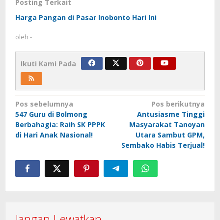
Posting Terkait
Harga Pangan di Pasar Inobonto Hari Ini
oleh
-
Ikuti Kami Pada
Navigasi
Pos sebelumnya
Pos berikutnya
547 Guru di Bolmong
Antusiasme Tinggi
pos
Berbahagia: Raih SK PPPK
Masyarakat Tanoyan
di Hari Anak Nasional!
Utara Sambut GPM,
Sembako Habis Terjual!
Jangan Lewatkan