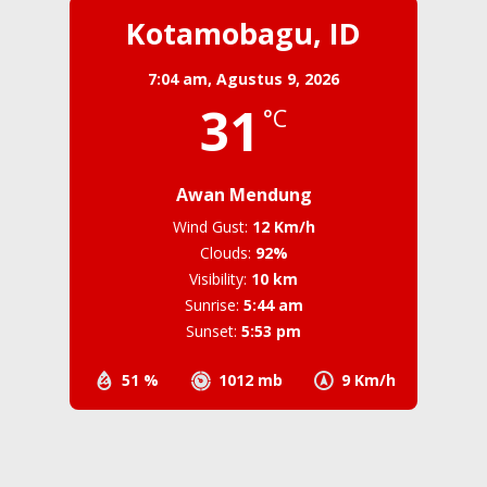
Kotamobagu, ID
7:04 am,
Agustus 9, 2026
31
°C
Awan Mendung
Wind Gust:
12 Km/h
Clouds:
92%
Visibility:
10 km
Sunrise:
5:44 am
Sunset:
5:53 pm
51 %
1012 mb
9 Km/h