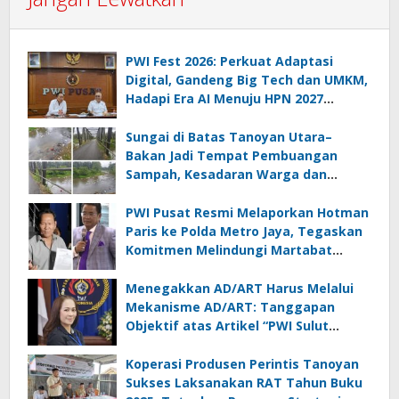
PWI Fest 2026: Perkuat Adaptasi
Digital, Gandeng Big Tech dan UMKM,
Hadapi Era AI Menuju HPN 2027
Lampung
Sungai di Batas Tanoyan Utara–
Bakan Jadi Tempat Pembuangan
Sampah, Kesadaran Warga dan
Kontrol Pemerintah Dipertanyakan
PWI Pusat Resmi Melaporkan Hotman
Paris ke Polda Metro Jaya, Tegaskan
Komitmen Melindungi Martabat
Wartawan
Menegakkan AD/ART Harus Melalui
Mekanisme AD/ART: Tanggapan
Objektif atas Artikel “PWI Sulut
Retak, Pro AD/ART vs Konspirasi
Melanggar Aturan”
Koperasi Produsen Perintis Tanoyan
Sukses Laksanakan RAT Tahun Buku