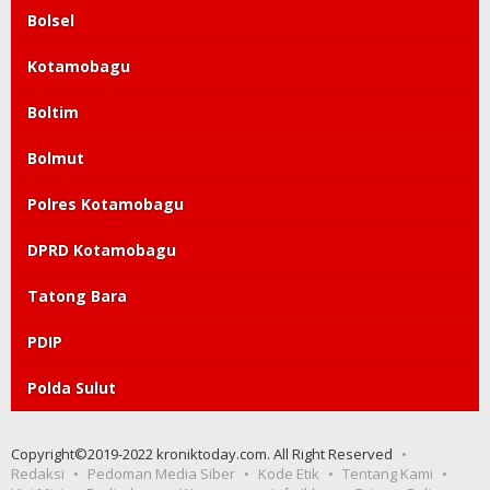
Bolsel
Kotamobagu
Boltim
Bolmut
Polres Kotamobagu
DPRD Kotamobagu
Tatong Bara
PDIP
Polda Sulut
Copyright©2019-2022 kroniktoday.com. All Right Reserved
Redaksi
Pedoman Media Siber
Kode Etik
Tentang Kami