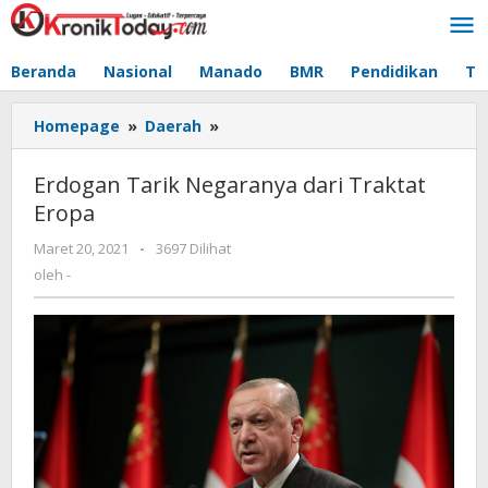
Lewati
ke
konten
Beranda
Nasional
Manado
BMR
Pendidikan
Te
Homepage
»
Daerah
»
Erdogan
Tarik
Negaranya
Erdogan Tarik Negaranya dari Traktat
dari
Eropa
Traktat
Eropa
Maret 20, 2021
oleh
-
3697 Dilihat
-
oleh
-