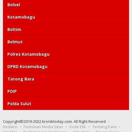
Bolsel
Kotamobagu
Boltim
Bolmut
Polres Kotamobagu
DPRD Kotamobagu
Tatong Bara
PDIP
Polda Sulut
Copyright©2019-2022 kroniktoday.com. All Right Reserved
Redaksi
Pedoman Media Siber
Kode Etik
Tentang Kami
Visi Misi
Perlindungan Wartawan
Info Iklan
Privacy Policy