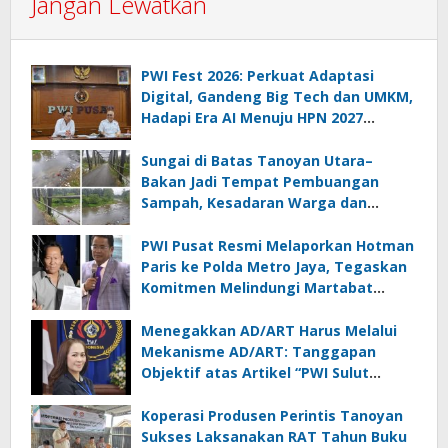
Jangan Lewatkan
PWI Fest 2026: Perkuat Adaptasi
Digital, Gandeng Big Tech dan UMKM,
Hadapi Era AI Menuju HPN 2027
Lampung
Sungai di Batas Tanoyan Utara–
Bakan Jadi Tempat Pembuangan
Sampah, Kesadaran Warga dan
Kontrol Pemerintah Dipertanyakan
PWI Pusat Resmi Melaporkan Hotman
Paris ke Polda Metro Jaya, Tegaskan
Komitmen Melindungi Martabat
Wartawan
Menegakkan AD/ART Harus Melalui
Mekanisme AD/ART: Tanggapan
Objektif atas Artikel “PWI Sulut
Retak, Pro AD/ART vs Konspirasi
Melanggar Aturan”
Koperasi Produsen Perintis Tanoyan
Sukses Laksanakan RAT Tahun Buku