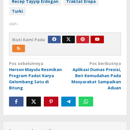
Recep Tayyip Erdogan
Traktat Eropa
Turki
oleh
-
Ikuti Kami Pada
Navigasi
Pos sebelumnya
Pos berikutnya
Herson Mayulu Resmikan
Aplikasi Dumas Presisi,
pos
Program Padat Karya
Beri Kemudahan Pada
Gelombang Satu di
Masyarakat Sampaikan
Bitung
Aduan