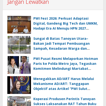
Jangan Lewatkan
PWI Fest 2026: Perkuat Adaptasi
Digital, Gandeng Big Tech dan UMKM,
Hadapi Era AI Menuju HPN 2027
Lampung
Sungai di Batas Tanoyan Utara–
Bakan Jadi Tempat Pembuangan
Sampah, Kesadaran Warga dan
Kontrol Pemerintah Dipertanyakan
PWI Pusat Resmi Melaporkan Hotman
Paris ke Polda Metro Jaya, Tegaskan
Komitmen Melindungi Martabat
Wartawan
Menegakkan AD/ART Harus Melalui
Mekanisme AD/ART: Tanggapan
Objektif atas Artikel “PWI Sulut
Retak, Pro AD/ART vs Konspirasi
Melanggar Aturan”
Koperasi Produsen Perintis Tanoyan
Sukses Laksanakan RAT Tahun Buku