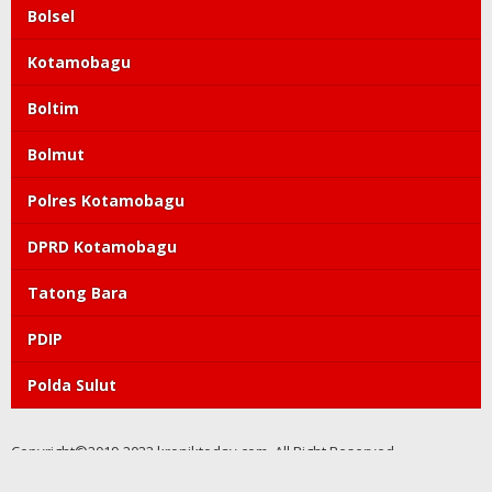
Bolsel
Kotamobagu
Boltim
Bolmut
Polres Kotamobagu
DPRD Kotamobagu
Tatong Bara
PDIP
Polda Sulut
Copyright©2019-2022 kroniktoday.com. All Right Reserved
Redaksi
Pedoman Media Siber
Kode Etik
Tentang Kami
Visi Misi
Perlindungan Wartawan
Info Iklan
Privacy Policy