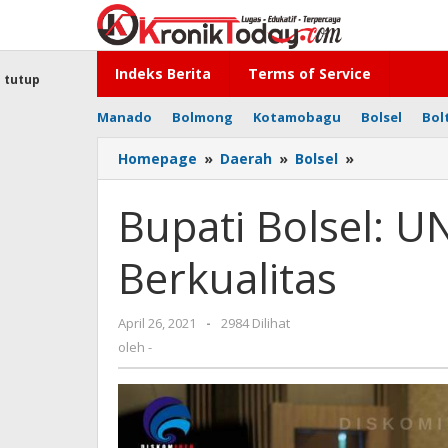
Lewati
ke
konten
Indeks Berita
Terms of Service
tutup
Manado
Bolmong
Kotamobagu
Bolsel
Bol
Homepage
»
Daerah
»
Bolsel
»
Bupati
Bolsel:
UNBITA
Bupati Bolsel: U
Hasilkan
Lulusan
Berkualitas
Berkualitas
April 26, 2021
oleh
-
2984 Dilihat
-
oleh
-