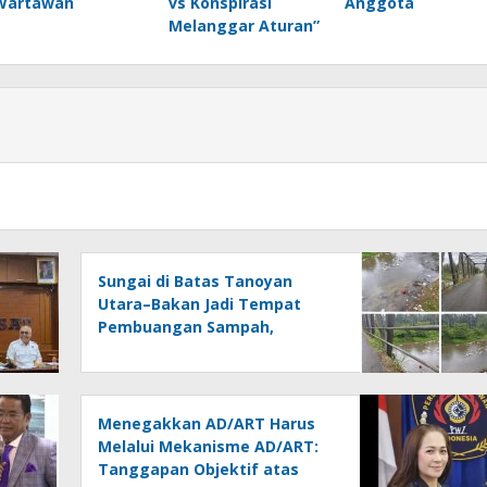
Wartawan
vs Konspirasi
Anggota
Melanggar Aturan”
Sungai di Batas Tanoyan
Utara–Bakan Jadi Tempat
Pembuangan Sampah,
Kesadaran Warga dan
Kontrol Pemerintah
Dipertanyakan
Menegakkan AD/ART Harus
Melalui Mekanisme AD/ART:
Tanggapan Objektif atas