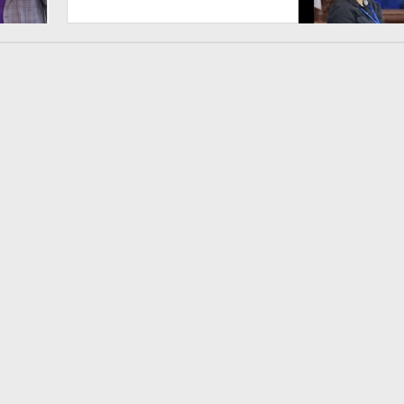
Artikel “PWI Sulut Retak, Pro
AD/ART vs Konspirasi
Melanggar Aturan”