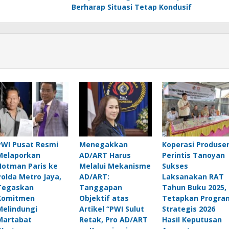
Berharap Situasi Tetap Kondusif
PWI Pusat Resmi
Menegakkan
Koperasi Produse
Melaporkan
AD/ART Harus
Perintis Tanoyan
Hotman Paris ke
Melalui Mekanisme
Sukses
Polda Metro Jaya,
AD/ART:
Laksanakan RAT
Tegaskan
Tanggapan
Tahun Buku 2025,
Komitmen
Objektif atas
Tetapkan Progra
Melindungi
Artikel “PWI Sulut
Strategis 2026
Martabat
Retak, Pro AD/ART
Hasil Keputusan