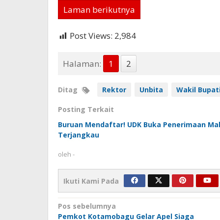
Laman berikutnya
Post Views:
2,984
Halaman:
1
2
Ditag
Rektor
Unbita
Wakil Bupat
Posting Terkait
Buruan Mendaftar! UDK Buka Penerimaan Mah
Terjangkau
oleh
-
Ikuti Kami Pada
Navigasi
Pos sebelumnya
Pemkot Kotamobagu Gelar Apel Siaga