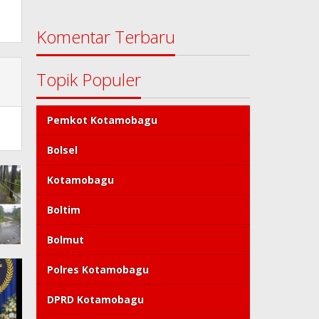
Komentar Terbaru
Topik Populer
Pemkot Kotamobagu
Bolsel
Kotamobagu
Boltim
Bolmut
Polres Kotamobagu
DPRD Kotamobagu