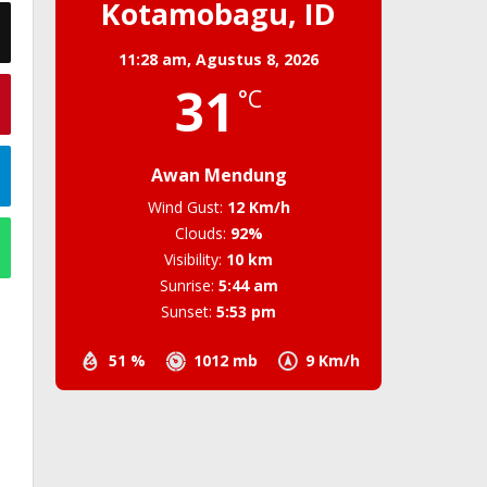
Kotamobagu, ID
11:28 am,
Agustus 8, 2026
31
°C
Awan Mendung
Wind Gust:
12 Km/h
Clouds:
92%
Visibility:
10 km
Sunrise:
5:44 am
Sunset:
5:53 pm
51 %
1012 mb
9 Km/h