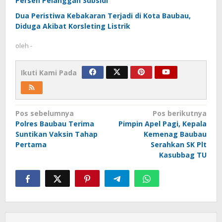
Persen Pelanggan Subsidi
Dua Peristiwa Kebakaran Terjadi di Kota Baubau,
Diduga Akibat Korsleting Listrik
oleh
-
Ikuti Kami Pada
Navigasi
Pos sebelumnya
Pos berikutnya
Polres Baubau Terima
Pimpin Apel Pagi, Kepala
pos
Suntikan Vaksin Tahap
Kemenag Baubau
Pertama
Serahkan SK Plt
Kasubbag TU