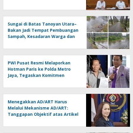
2027 Lampung
Sungai di Batas Tanoyan Utara–
Bakan Jadi Tempat Pembuangan
Sampah, Kesadaran Warga dan
Kontrol Pemerintah
Dipertanyakan
PWI Pusat Resmi Melaporkan
Hotman Paris ke Polda Metro
Jaya, Tegaskan Komitmen
Melindungi Martabat Wartawan
Menegakkan AD/ART Harus
Melalui Mekanisme AD/ART:
Tanggapan Objektif atas Artikel
“PWI Sulut Retak, Pro AD/ART vs
Konspirasi Melanggar Aturan”