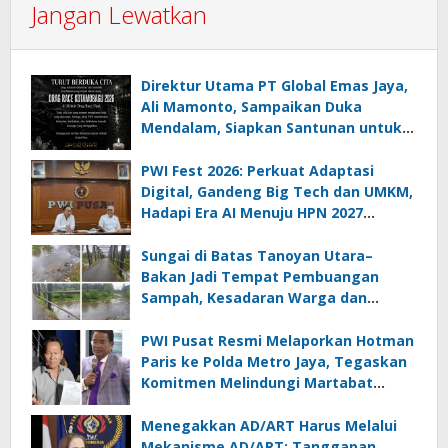
Jangan Lewatkan
Direktur Utama PT Global Emas Jaya,
Ali Mamonto, Sampaikan Duka
Mendalam, Siapkan Santunan untuk
Korban Drag Race Kotamobagu
PWI Fest 2026: Perkuat Adaptasi
Digital, Gandeng Big Tech dan UMKM,
Hadapi Era AI Menuju HPN 2027
Lampung
Sungai di Batas Tanoyan Utara–
Bakan Jadi Tempat Pembuangan
Sampah, Kesadaran Warga dan
Kontrol Pemerintah Dipertanyakan
PWI Pusat Resmi Melaporkan Hotman
Paris ke Polda Metro Jaya, Tegaskan
Komitmen Melindungi Martabat
Wartawan
Menegakkan AD/ART Harus Melalui
Mekanisme AD/ART: Tanggapan