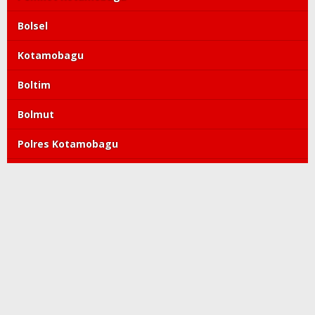
Bolsel
Kotamobagu
Boltim
Bolmut
Polres Kotamobagu
DPRD Kotamobagu
Tatong Bara
PDIP
Polda Sulut
Copyright©2019-2022 kroniktoday.com. All Right Reserved