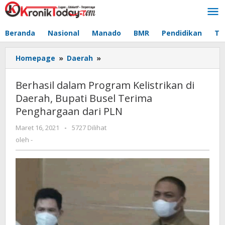
Lewati
ke
konten
Beranda
Nasional
Manado
BMR
Pendidikan
Te
Homepage
»
Daerah
»
Berhasil
dalam
Program
Berhasil dalam Program Kelistrikan di
Kelistrikan
Daerah, Bupati Busel Terima
di
Penghargaan dari PLN
Daerah,
Bupati
Maret 16, 2021
oleh
-
5727 Dilihat
Busel
-
oleh
-
Terima
Penghargaan
dari
PLN