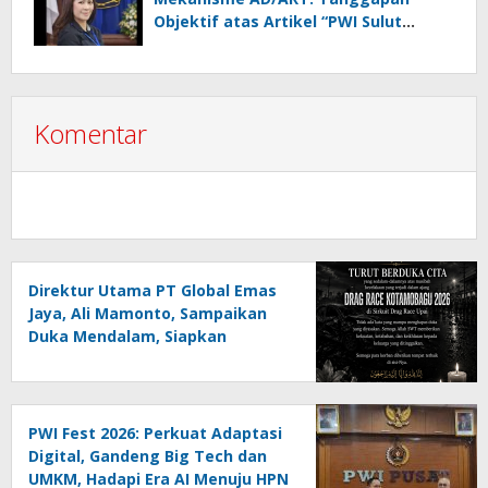
Objektif atas Artikel “PWI Sulut
Retak, Pro AD/ART vs Konspirasi
Melanggar Aturan”
Komentar
Direktur Utama PT Global Emas
Jaya, Ali Mamonto, Sampaikan
Duka Mendalam, Siapkan
Santunan untuk Korban Drag
Race Kotamobagu
PWI Fest 2026: Perkuat Adaptasi
Digital, Gandeng Big Tech dan
UMKM, Hadapi Era AI Menuju HPN