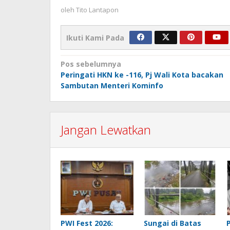
oleh
Tito Lantapon
Ikuti Kami Pada
Navigasi
Pos sebelumnya
Peringati HKN ke -116, Pj Wali Kota bacakan
pos
Sambutan Menteri Kominfo
Jangan Lewatkan
PWI Fest 2026:
Sungai di Batas