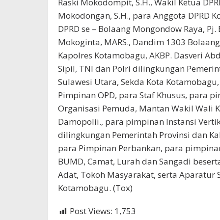
Raski Mokodompit, S.H., Wakil Ketua DPR
Mokodongan, S.H., para Anggota DPRD K
DPRD se – Bolaang Mongondow Raya, Pj. B
Mokoginta, MARS., Dandim 1303 Bolaang Mo
Kapolres Kotamobagu, AKBP. Dasveri Abdi.
Sipil, TNI dan Polri dilingkungan Pemerin
Sulawesi Utara, Sekda Kota Kotamobagu, S
Pimpinan OPD, para Staf Khusus, para p
Organisasi Pemuda, Mantan Wakil Wali K
Damopolii., para pimpinan Instansi Vertika
dilingkungan Pemerintah Provinsi dan Kab
para Pimpinan Perbankan, para pimpina
BUMD, Camat, Lurah dan Sangadi besert
Adat, Tokoh Masyarakat, serta Aparatur 
Kotamobagu. (Tox)
Post Views:
1,753