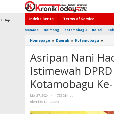
Lewati
ke
konten
Indeks Berita
Terms of Service
tutup
Manado
Bolmong
Kotamobagu
Bolsel
Bol
Homepage
»
Daerah
»
Kotamobagu
»
Asrip
Nani
Hadir
Asripan Nani Had
Rapa
Parip
Istimewah DPRD
Isti
DPRD
Peri
Kotamobagu Ke-
HUT
Kota
Ke-
Mei 27, 2024
oleh
-
1753 Dilihat
17
Tito
oleh
Tito Lantapon
Tahu
Lantapon