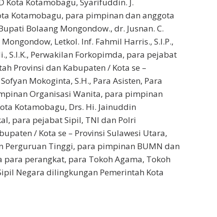
D Kota Kotamobagu, Syarifuddin. J.
ota Kotamobagu, para pimpinan dan anggota
upati Bolaang Mongondow., dr. Jusnan. C.
ngondow, Letkol. Inf. Fahmil Harris., S.I.P.,
, S.I.K., Perwakilan Forkopimda, para pejabat
tah Provinsi dan Kabupaten / Kota se –
ofyan Mokoginta, S.H., Para Asisten, Para
impinan Organisasi Wanita, para pimpinan
ota Kotamobagu, Drs. Hi. Jainuddin
l, para pejabat Sipil, TNI dan Polri
upaten / Kota se – Provinsi Sulawesi Utara,
n Perguruan Tinggi, para pimpinan BUMN dan
a para perangkat, para Tokoh Agama, Tokoh
Sipil Negara dilingkungan Pemerintah Kota