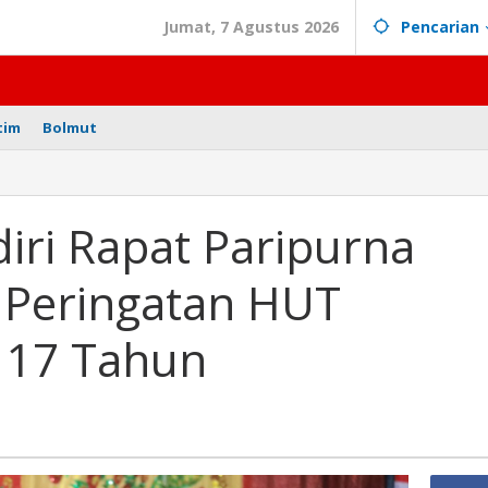
Jumat, 7 Agustus 2026
Pencarian
tim
Bolmut
an
i
iri Rapat Paripurna
t
urna
 Peringatan HUT
mewah
ngatan
 17 Tahun
mobagu
n