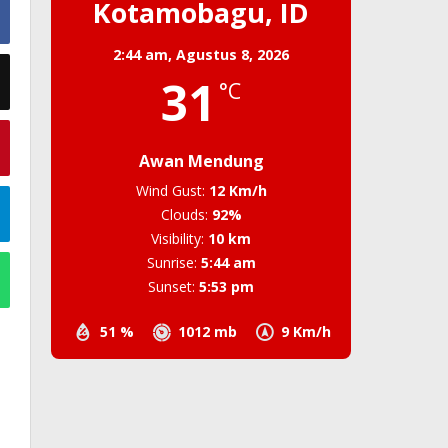
Kotamobagu, ID
2:44 am,
Agustus 8, 2026
31
°C
Awan Mendung
Wind Gust:
12 Km/h
Clouds:
92%
Visibility:
10 km
Sunrise:
5:44 am
Sunset:
5:53 pm
51 %
1012 mb
9 Km/h