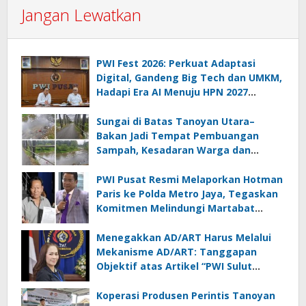
Jangan Lewatkan
PWI Fest 2026: Perkuat Adaptasi
Digital, Gandeng Big Tech dan UMKM,
Hadapi Era AI Menuju HPN 2027
Lampung
Sungai di Batas Tanoyan Utara–
Bakan Jadi Tempat Pembuangan
Sampah, Kesadaran Warga dan
Kontrol Pemerintah Dipertanyakan
PWI Pusat Resmi Melaporkan Hotman
Paris ke Polda Metro Jaya, Tegaskan
Komitmen Melindungi Martabat
Wartawan
Menegakkan AD/ART Harus Melalui
Mekanisme AD/ART: Tanggapan
Objektif atas Artikel “PWI Sulut
Retak, Pro AD/ART vs Konspirasi
Melanggar Aturan”
Koperasi Produsen Perintis Tanoyan