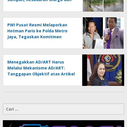
Kontrol Pemerintah
Dipertanyakan
PWI Pusat Resmi Melaporkan
Hotman Paris ke Polda Metro
Jaya, Tegaskan Komitmen
Melindungi Martabat Wartawan
Menegakkan AD/ART Harus
Melalui Mekanisme AD/ART:
Tanggapan Objektif atas Artikel
“PWI Sulut Retak, Pro AD/ART vs
Konspirasi Melanggar Aturan”
Cari
untuk: