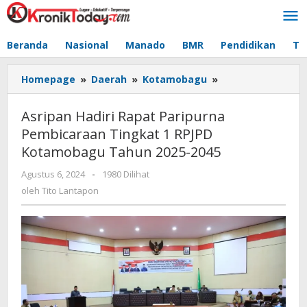
Lewati
ke
konten
Beranda
Nasional
Manado
BMR
Pendidikan
Te
Homepage
»
Daerah
»
Kotamobagu
»
Asripan
Hadiri
Rapat
Asripan Hadiri Rapat Paripurna
Paripurna
Pembicaraan Tingkat 1 RPJPD
Pembicaraan
Kotamobagu Tahun 2025-2045
Tingkat
1
Agustus 6, 2024
oleh
-
1980 Dilihat
RPJPD
Tito
oleh
Tito Lantapon
Kotamobagu
Lantapon
Tahun
2025-
2045