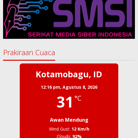
Prakiraan Cuaca
Kotamobagu, ID
12:16 pm,
Agustus 8, 2026
31
°C
Awan Mendung
Wind Gust:
12 Km/h
Clouds:
92%