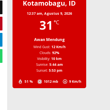
Kotamobagu, ID
12:37 am,
Agustus 9, 2026
31
°C
Awan Mendung
Wind Gust:
12 Km/h
Clouds:
92%
Visibility:
10 km
Sunrise:
5:44 am
Sunset:
5:53 pm
51 %
1012 mb
9 Km/h