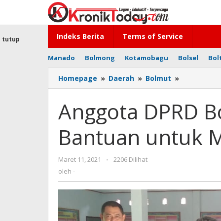
Lewati
ke
konten
Indeks Berita
Terms of Service
tutup
Manado
Bolmong
Kotamobagu
Bolsel
Bol
Homepage
»
Daerah
»
Bolmut
»
Anggota
DPRD
Bolmut
Anggota DPRD B
Serahkan
Bantuan
Bantuan untuk M
untuk
Masyaraka
Batu
Maret 11, 2021
oleh
-
2206 Dilihat
Tajam
-
oleh
-