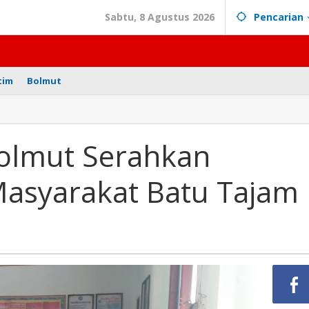
Sabtu, 8 Agustus 2026
Pencarian
tim
Bolmut
olmut Serahkan
asyarakat Batu Tajam
t