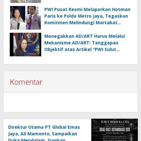
Kontrol Pemerintah Dipertanyakan
PWI Pusat Resmi Melaporkan Hotman
Paris ke Polda Metro Jaya, Tegaskan
Komitmen Melindungi Martabat
Wartawan
Menegakkan AD/ART Harus Melalui
Mekanisme AD/ART: Tanggapan
Objektif atas Artikel “PWI Sulut
Retak, Pro AD/ART vs Konspirasi
Melanggar Aturan”
Komentar
Direktur Utama PT Global Emas
Jaya, Ali Mamonto, Sampaikan
Duka Mendalam, Siapkan