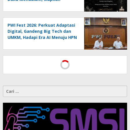
Santunan untuk Korban Drag
Race Kotamobagu
PWI Fest 2026: Perkuat Adaptasi
Digital, Gandeng Big Tech dan
UMKM, Hadapi Era AI Menuju HPN
2027 Lampung
Cari
untuk: