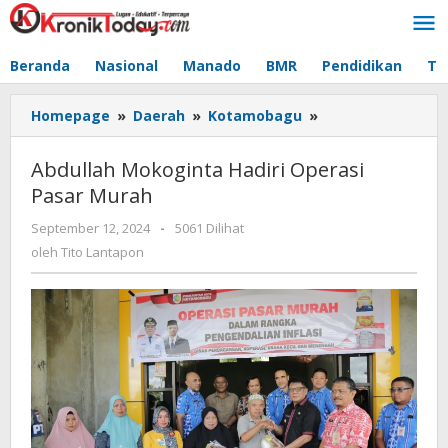
Lewati
ke
konten
Beranda
Nasional
Manado
BMR
Pendidikan
Te
Homepage
»
Daerah
»
Kotamobagu
»
Abdullah
Mokoginta
Hadiri
Abdullah Mokoginta Hadiri Operasi
Operasi
Pasar Murah
Pasar
Murah
September 12, 2024
oleh
-
5061 Dilihat
Tito
oleh
Tito Lantapon
Lantapon