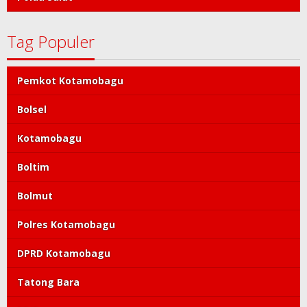
Tag Populer
Pemkot Kotamobagu
Bolsel
Kotamobagu
Boltim
Bolmut
Polres Kotamobagu
DPRD Kotamobagu
Tatong Bara