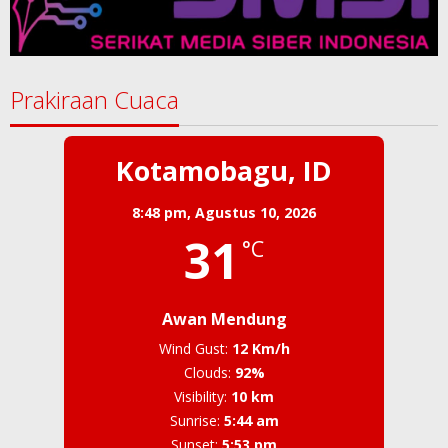
Prakiraan Cuaca
Kotamobagu, ID
8:48 pm,
Agustus 10, 2026
31
°C
Awan Mendung
Wind Gust:
12 Km/h
Clouds:
92%
Visibility:
10 km
Sunrise:
5:44 am
Sunset:
5:53 pm