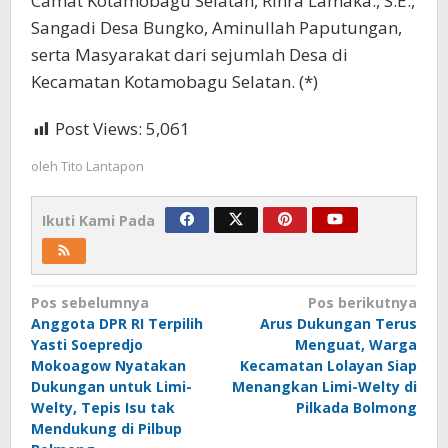
Camat Kotamobagu Selatan, Rinra Lamaka., S.E.,
Sangadi Desa Bungko, Aminullah Paputungan,
serta Masyarakat dari sejumlah Desa di
Kecamatan Kotamobagu Selatan. (*)
Post Views:
5,061
oleh
Tito Lantapon
Ikuti Kami Pada
Navigasi
Pos sebelumnya
Pos berikutnya
Anggota DPR RI Terpilih
Arus Dukungan Terus
pos
Yasti Soepredjo
Menguat, Warga
Mokoagow Nyatakan
Kecamatan Lolayan Siap
Dukungan untuk Limi-
Menangkan Limi-Welty di
Welty, Tepis Isu tak
Pilkada Bolmong
Mendukung di Pilbup