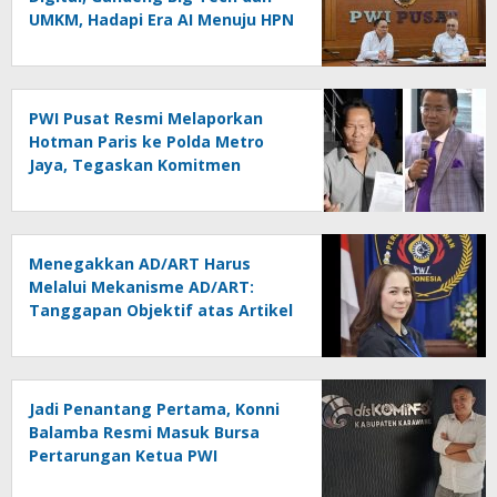
UMKM, Hadapi Era AI Menuju HPN
2027 Lampung
PWI Pusat Resmi Melaporkan
Hotman Paris ke Polda Metro
Jaya, Tegaskan Komitmen
Melindungi Martabat Wartawan
Menegakkan AD/ART Harus
Melalui Mekanisme AD/ART:
Tanggapan Objektif atas Artikel
“PWI Sulut Retak, Pro AD/ART vs
Konspirasi Melanggar Aturan”
Jadi Penantang Pertama, Konni
Balamba Resmi Masuk Bursa
Pertarungan Ketua PWI
Kotamobagu