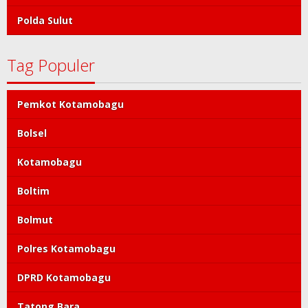
Polda Sulut
Tag Populer
Pemkot Kotamobagu
Bolsel
Kotamobagu
Boltim
Bolmut
Polres Kotamobagu
DPRD Kotamobagu
Tatong Bara