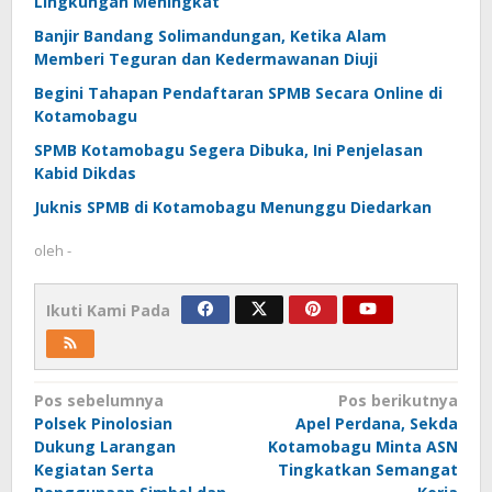
Lingkungan Meningkat
Banjir Bandang Solimandungan, Ketika Alam
Memberi Teguran dan Kedermawanan Diuji
Begini Tahapan Pendaftaran SPMB Secara Online di
Kotamobagu
SPMB Kotamobagu Segera Dibuka, Ini Penjelasan
Kabid Dikdas
Juknis SPMB di Kotamobagu Menunggu Diedarkan
oleh
-
Ikuti Kami Pada
Navigasi
Pos sebelumnya
Pos berikutnya
Polsek Pinolosian
Apel Perdana, Sekda
pos
Dukung Larangan
Kotamobagu Minta ASN
Kegiatan Serta
Tingkatkan Semangat