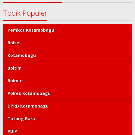
Topik Populer
Pemkot Kotamobagu
Bolsel
Kotamobagu
Boltim
Bolmut
Polres Kotamobagu
DPRD Kotamobagu
Tatong Bara
PDIP