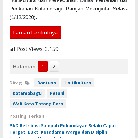
Holtikultura dan Perkebunan, Dinas Pertanian dan
Perikanan Kotamobagu Ramjan Mokoginta, Selasa
(1/12/2020).
Laman berikutnya
Post Views:
3,159
Halaman:
1
2
Ditag
Bantuan
Holtikultura
Kotamobagu
Petani
Wali Kota Tatong Bara
Posting Terkait
PAD Retribusi Sampah Pobundayan Selalu Capai
Target, Bukti Kesadaran Warga dan Disiplin