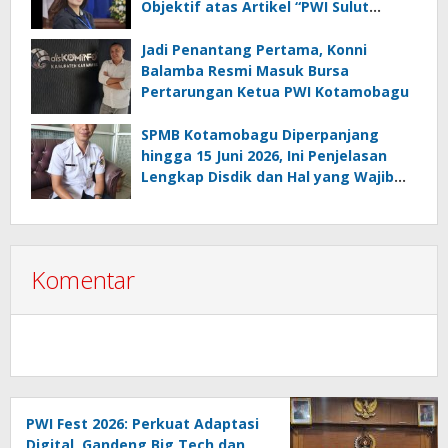
Objektif atas Artikel “PWI Sulut
Retak, Pro AD/ART vs Konspirasi
Melanggar Aturan”
Jadi Penantang Pertama, Konni
Balamba Resmi Masuk Bursa
Pertarungan Ketua PWI Kotamobagu
SPMB Kotamobagu Diperpanjang
hingga 15 Juni 2026, Ini Penjelasan
Lengkap Disdik dan Hal yang Wajib
Diketahui Orang Tua
Komentar
PWI Fest 2026: Perkuat Adaptasi
Digital, Gandeng Big Tech dan