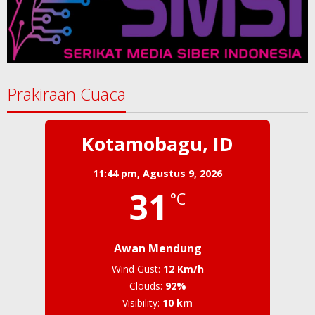
Prakiraan Cuaca
Kotamobagu, ID
11:44 pm,
Agustus 9, 2026
31
°C
Awan Mendung
Wind Gust:
12 Km/h
Clouds:
92%
Visibility:
10 km