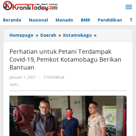
Lewati
ke
konten
Beranda
Nasional
Manado
BMR
Pendidikan
Te
Homepage
»
Daerah
»
Kotamobagu
»
Perhatian
untuk
Petani
Perhatian untuk Petani Terdampak
Terdampak
Covid-19, Pemkot Kotamobagu Berikan
Covid-
Bantuan
19,
Pemkot
Januari 1, 2021
oleh
-
3159 Dilihat
Kotamobagu
-
oleh
-
Berikan
Bantuan