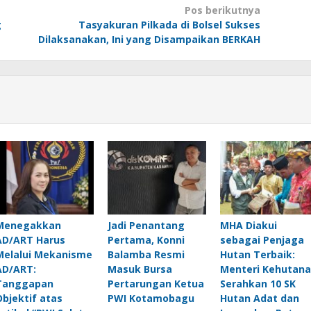
Pos berikutnya
g
Tasyakuran Pilkada di Bolsel Sukses
Dilaksanakan, Ini yang Disampaikan BERKAH
Menegakkan
Jadi Penantang
MHA Diakui
AD/ART Harus
Pertama, Konni
sebagai Penjaga
Melalui Mekanisme
Balamba Resmi
Hutan Terbaik:
AD/ART:
Masuk Bursa
Menteri Kehutan
Tanggapan
Pertarungan Ketua
Serahkan 10 SK
Objektif atas
PWI Kotamobagu
Hutan Adat dan