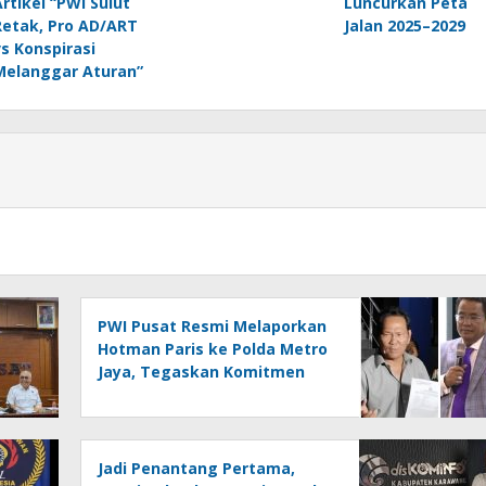
Artikel “PWI Sulut
Luncurkan Peta
Retak, Pro AD/ART
Jalan 2025–2029
vs Konspirasi
Melanggar Aturan”
PWI Pusat Resmi Melaporkan
Hotman Paris ke Polda Metro
Jaya, Tegaskan Komitmen
Melindungi Martabat
Wartawan
Jadi Penantang Pertama,