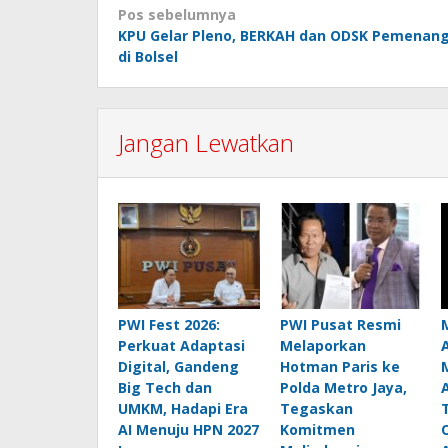
Navigasi
Pos sebelumnya
KPU Gelar Pleno, BERKAH dan ODSK Pemenan
pos
di Bolsel
Jangan Lewatkan
PWI Fest 2026:
PWI Pusat Resmi
Perkuat Adaptasi
Melaporkan
Digital, Gandeng
Hotman Paris ke
Big Tech dan
Polda Metro Jaya,
UMKM, Hadapi Era
Tegaskan
AI Menuju HPN 2027
Komitmen