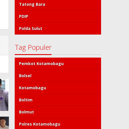
Tatong Bara
PDIP
Polda Sulut
Tag Populer
Pemkot Kotamobagu
Bolsel
Kotamobagu
Boltim
Bolmut
Polres Kotamobagu