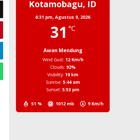
Kotamobagu, ID
6:31 pm,
Agustus 9, 2026
31
°C
Awan Mendung
Wind Gust:
12 Km/h
Clouds:
92%
Visibility:
10 km
Sunrise:
5:44 am
Sunset:
5:53 pm
51 %
1012 mb
9 Km/h