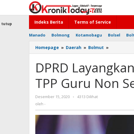
Lewati
ke
konten
Indeks Berita
Terms of Service
tutup
Manado
Bolmong
Kotamobagu
Bolsel
Bol
Homepage
»
Daerah
»
Bolmut
»
DPRD
Layangkan
Kritikan,
DPRD Layangkan 
Penyaluran
TPP
TPP Guru Non Se
Guru
Non
Sertifikasi
Desember 15, 2020
oleh
-
4313 Dilihat
Lambat
-
oleh
-